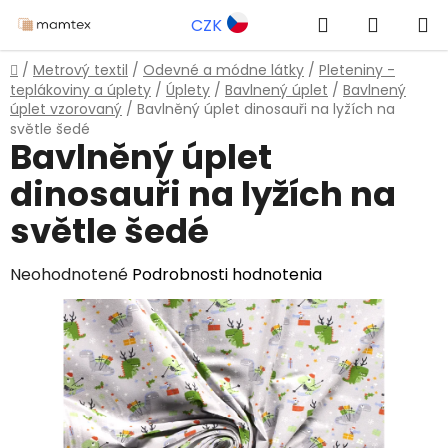
Prejsť
Hľadať
NÁKUP
CZK
na
obsah
KOŠÍK
Domov
/
Metrový textil
/
Odevné a módne látky
/
Pleteniny -
teplákoviny a úplety
/
Úplety
/
Bavlnený úplet
/
Bavlnený
úplet vzorovaný
/
Bavlněný úplet dinosauři na lyžích na
světle šedé
Bavlněný úplet
dinosauři na lyžích na
světle šedé
Priemerné
Neohodnotené
Podrobnosti hodnotenia
hodnotenie
produktu
je
0,0
z
5