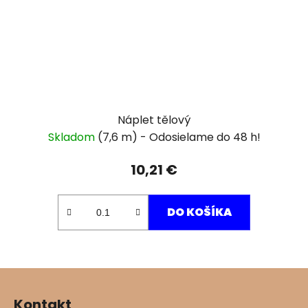
Náplet tělový
Skladom
(7,6 m)
10,21 €
DO KOŠÍKA
Z
á
Kontakt