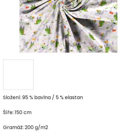
hviezdičiek.
Složení: 95 % bavlna / 5 % elastan
Šíře: 150 cm
Gramáž: 200 g/m2