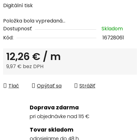
Digitální tisk
Položka bola vypredaná…
Dostupnosť
Skladom
Kód:
16728061
12,26 €
/ m
9,97 € bez DPH
Jednotková cena:
Tlač
Opýtať sa
Strážiť
Doprava zdarma
pri objednávke nad 115 €
Tovar skladom
odosielame do 48 h.