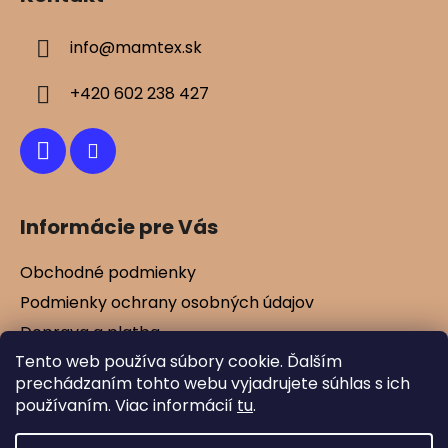
p
ä
info
@
mamtex.sk
t
i
+420 602 238 427
e
Informácie pre Vás
Obchodné podmienky
Podmienky ochrany osobných údajov
Doprava a platba
Tento web používa súbory cookie. Ďalším
Kontakty
prechádzaním tohto webu vyjadrujete súhlas s ich
Vernostné zľavy
používaním. Viac informácií
tu
.
Blog