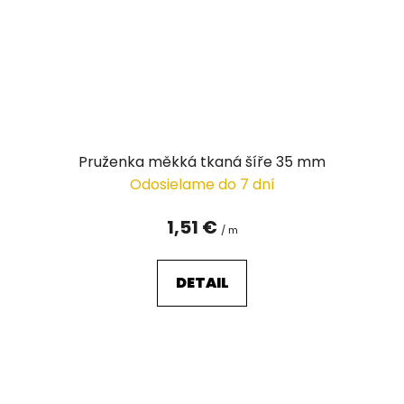
Pruženka měkká tkaná šíře 35 mm
Odosielame do 7 dní
1,51 €
/ m
DETAIL