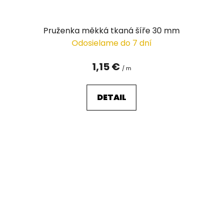
Pruženka měkká tkaná šíře 30 mm
Odosielame do 7 dní
1,15 €
/ m
DETAIL