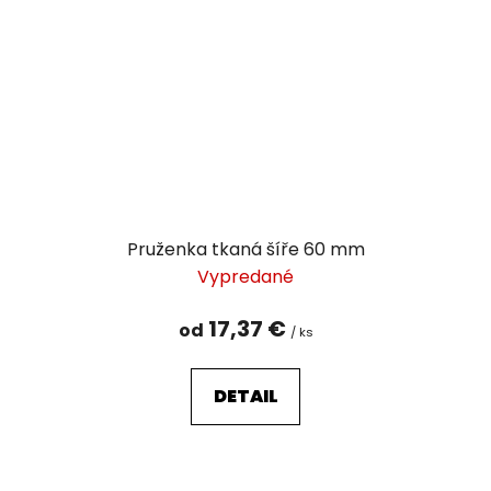
Pruženka tkaná šíře 60 mm
Vypredané
17,37 €
od
/ ks
DETAIL