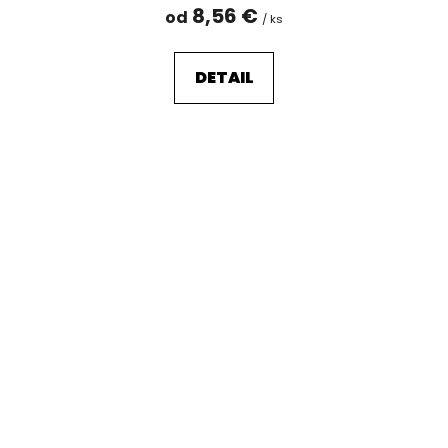
8,56 €
od
/ ks
DETAIL