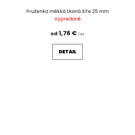
Pruženka měkká tkaná šíře 25 mm
Vypredané
1,76 €
od
/ ks
DETAIL