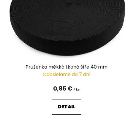
Pruženka měkká tkaná šíře 40 mm
Odosielame do 7 dní
0,95 €
/ ks
DETAIL