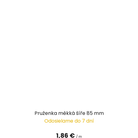
Pruženka měkká šíře 85 mm
Odosielame do 7 dní
1,86 €
/ m