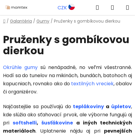
Prejsť
Hľadať
NÁKUP
CZK
na
obsah
KOŠÍK
Domov
/
Galantéria
/
Gumy
/
Pruženky s gombíkovou dierkou
Pruženky s gombíkovou
dierkou
Okrúhle gumy
sú nenápadné, no veľmi všestranné.
Hodí sa do tunelov na mikinách, bundách, batohoch aj
kapucniach, rovnako ako do
textilných vreciek
, obalov
či organizérov.
Najčastejšie sa používajú do
teplákoviny
a
úpletov
,
kde slúžia ako sťahovací prvok, ale výborne fungujú aj
pri
softshelli
,
šusťákovine
a iných technických
materiáloch
. Uplatnenie nájdu aj pri
pevnejších