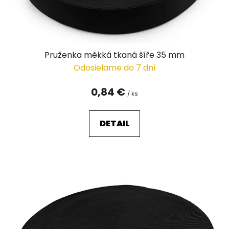
u
k
t
o
v
Pruženka měkká tkaná šíře 35 mm
Odosielame do 7 dní
0,84 €
/ ks
DETAIL