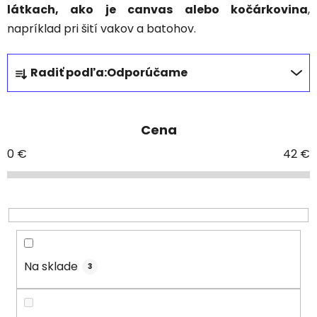
látkach, ako je canvas alebo kočárkovina
,
napríklad pri šití vakov a batohov.
R
Radiť podľa:
Odporúčame
a
d
e
Cena
n
i
0
€
42
€
e
p
r
o
d
u
Na sklade
3
k
t