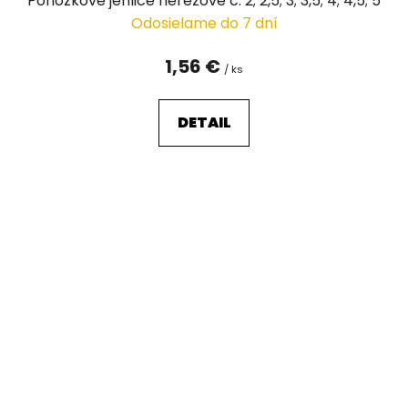
Ponožkové jehlice nerezové č. 2; 2,5; 3; 3,5; 4; 4,5; 5
Odosielame do 7 dní
1,56 €
/ ks
DETAIL