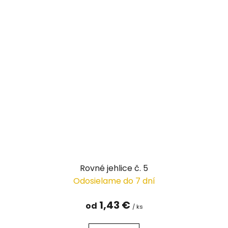
Rovné jehlice č. 5
Odosielame do 7 dní
1,43 €
od
/ ks