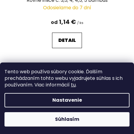
Rovné ihlice č. 3,5; 4; 4,5; 5 bambus
Odosielame do 7 dní
1,14 €
od
/ ks
DETAIL
Tento web používa súbory cookie. Ďalším
prechádzaním tohto webu vyjadrujete súhlas s ich
používaním. Viac informácií
tu
.
Nastavenie
Súhlasím