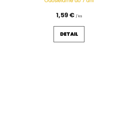
Odosielame do 7 dní
1,59 €
/ ks
DETAIL