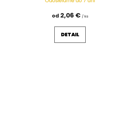
Odosielame do 7 dní
2,06 €
od
/ ks
DETAIL