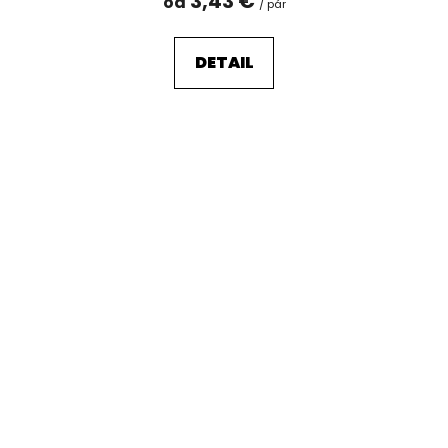
3,43 €
od
/ pár
DETAIL