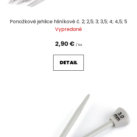
t
o
v
Ponožkové jehlice hliníkové č. 2; 2,5; 3; 3,5; 4; 4,5; 5
Vypredané
2,90 €
/ ks
DETAIL