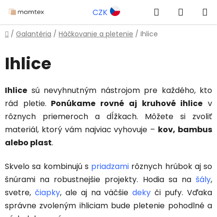
Prejsť
Hľadať
NÁKUP
CZK
na
obsah
KOŠÍK
Domov
/
Galantéria
/
Háčkovanie a pletenie
/
Ihlice
Ihlice
Ihlice
sú nevyhnutným nástrojom pre každého, kto
rád pletie.
Ponúkame rovné aj kruhové ihlice
v
rôznych priemeroch a dĺžkach. Môžete si zvoliť
materiál, ktorý vám najviac vyhovuje –
kov, bambus
alebo plast
.
Skvelo sa kombinujú s
priadzami
rôznych hrúbok aj so
šnúrami na robustnejšie projekty. Hodia sa na
šály
,
svetre,
čiapky
, ale aj na väčšie
deky
či pufy. Vďaka
správne zvoleným ihliciam bude pletenie pohodlné a