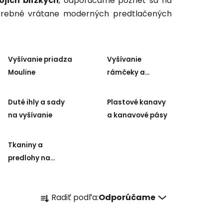
ojich blízkych
, odporúčame pozrieť sa na
otrebné vrátane moderných predtlačených
Vyšívanie priadza
Vyšívanie
Mouline
rámčeky a
stojany
Duté ihly a sady
Plastové kanavy
na vyšívanie
a kanavové pásy
Tkaniny a
predlohy na
vyšívanie
R
Radiť podľa:
Odporúčame
a
d