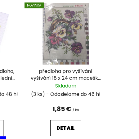
e
NOVINKA
n
i
e
p
r
o
d
u
dloha,
předloha pro vyšívání
k
slední
vyšívání 18 x 24 cm macešky
t
- různé vzory ( poslední
Skladom
o
kusy)
(3 ks)
v
1,85 €
/ ks
DETAIL