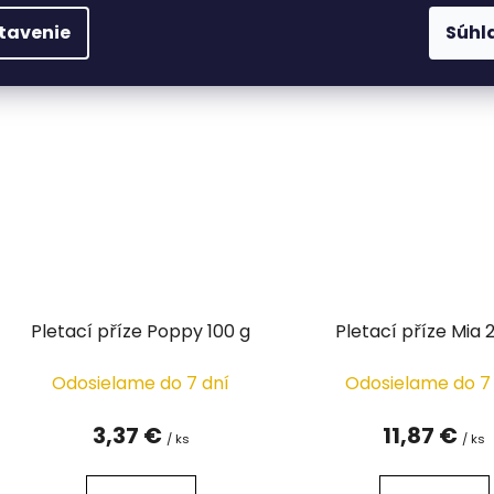
DETAIL
DETAIL
tavenie
Súhl
Pletací příze Poppy 100 g
Pletací příze Mia 
Odosielame do 7 dní
Odosielame do 7
3,37 €
11,87 €
/ ks
/ ks