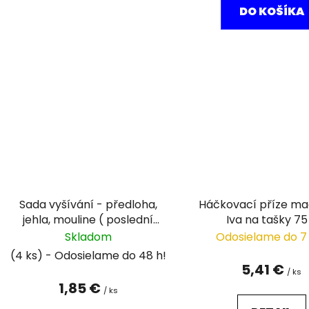
DO KOŠÍKA
Sada vyšívání - předloha,
Háčkovací příze m
jehla, mouline ( poslední
Iva na tašky 75
kusy)
Skladom
Odosielame do 7
(4 ks)
5,41 €
/ ks
1,85 €
/ ks