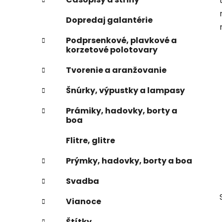
e
n
Dopredaj galantérie
e
l
Podprsenkové, plavkové a
korzetové polotovary
Tvorenie a aranžovanie
Šnúrky, výpustky a lampasy
Prámiky, hadovky, borty a
boa
Flitre, glitre
Prýmky, hadovky, borty a boa
Svadba
Vianoce
Štítky