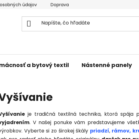
osobných údajov
Doprava a platba
Kontakty
V
mácnosť a bytový textil
Nástenné panely
Vyšívanie
Vyšívanie
je tradičná textilná technika, ktorá spája 
vyjadrením
. V našej ponuke vám predstavujeme všet
výrobkov. Vyberte si zo širokej škály
priadzí
,
rámov, kr