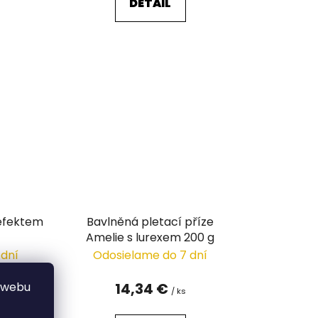
DETAIL
B efektem
Bavlněná pletací příze
Amelie s lurexem 200 g
 dní
Odosielame do 7 dní
14,34 €
 webu
/ ks