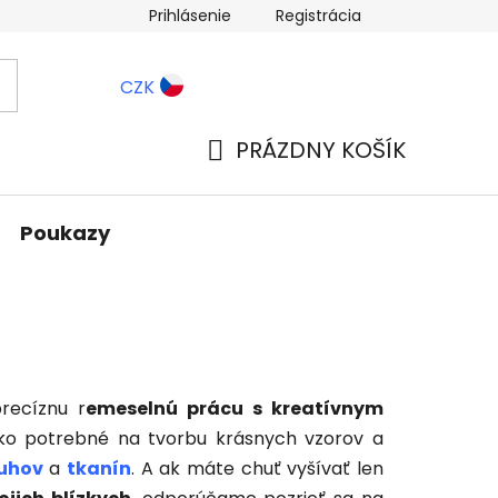
Prihlásenie
Registrácia
ernostné zľavy
Blog
CZK
PRÁZDNY KOŠÍK
NÁKUPNÝ
KOŠÍK
Poukazy
precíznu r
emeselnú prácu s kreatívnym
ko potrebné na tvorbu krásnych vzorov a
uhov
a
tkanín
. A ak máte chuť vyšívať len