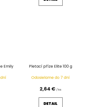
ze Emily
Pletací příze Elite 100 g
 dní
Odosielame do 7 dní
2,64 €
/ ks
DETAIL