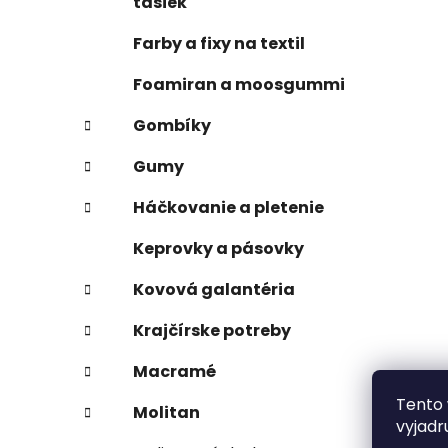
tašiek
Farby a fixy na textil
Foamiran a moosgummi
Gombíky
Gumy
Háčkovanie a pletenie
Keprovky a pásovky
Kovová galantéria
Krajčírske potreby
Macramé
Tento 
Molitan
vyjadr