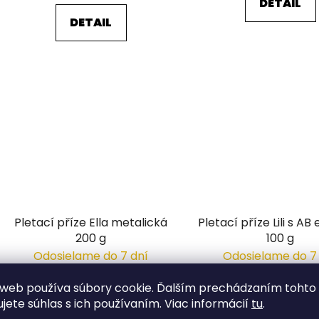
DETAIL
DETAIL
Pletací příze Ella metalická
Pletací příze Lili s A
200 g
100 g
Odosielame do 7 dní
Odosielame do 7
6,24 €
5,17 €
web používa súbory cookie. Ďalším prechádzaním tohto
/ ks
/ ks
ujete súhlas s ich používaním. Viac informácií
tu
.