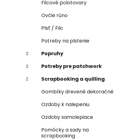
Filcové polotovary
Ovčie rúno
Plsť / Filc
Potreby na plstenie
Popruhy
Potreby pre patchwork
Scrapbooking a quilling
Gombíky drevené dekoračné
Ozdoby k nalepeniu
Ozdoby samolepiace
Pomôcky a sady na
scrapbooking