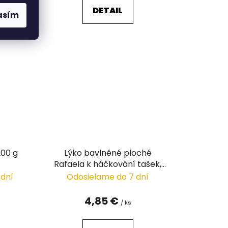
DETAIL
asím
200 g
Lýko bavlněné ploché
Rafaela k háčkování tašek,
šíře 4 mm
 dní
Odosielame do 7 dní
4,85 €
/ ks