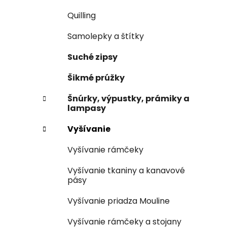
Quilling
Samolepky a štítky
Suché zipsy
Šikmé prúžky
Šnúrky, výpustky, prámiky a
lampasy
Vyšívanie
Vyšívanie rámčeky
Vyšívanie tkaniny a kanavové
pásy
Vyšívanie priadza Mouline
Vyšívanie rámčeky a stojany