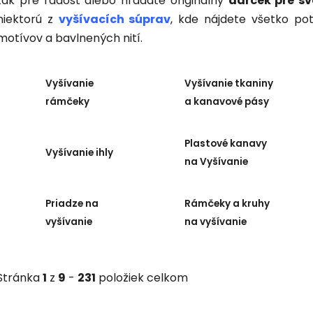
tak pre radosť alebo hľadáte originálny
darček pre sv
niektorú z
vyšívacích súprav
, kde nájdete všetko p
motívov a bavlnených nití.
Vyšívanie
Vyšívanie tkaniny
rámčeky
a kanavové pásy
Plastové kanavy
Vyšívanie ihly
na Vyšívanie
Priadze na
Rámčeky a kruhy
vyšívanie
na vyšívanie
Stránka
1
z
9
-
231
položiek celkom