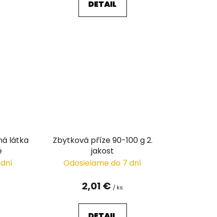
DETAIL
ná látka
Zbytková příze 90-100 g 2.
é
jakost
 dní
Odosielame do 7 dní
2,01 €
/ ks
DETAIL