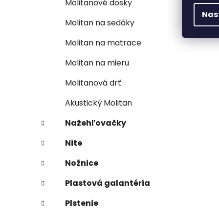
Molitanové dosky
Nas
Molitan na sedáky
Molitan na matrace
Molitan na mieru
Molitanová drť
Akustický Molitan
Nažehľovačky
Nite
Nožnice
Plastová galantéria
Plstenie