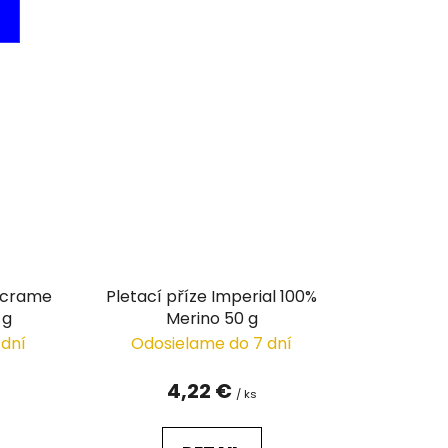
acrame
Pletací příze Imperial 100%
 g
Merino 50 g
 dní
Odosielame do 7 dní
4,22 €
/ ks