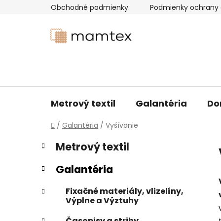
Prejsť
Obchodné podmienky
Podmienky ochrany 
na
obsah
Metrový textil
Galantéria
Do
Domov
/
Galantéria
/
Vyšívanie
B
K
Preskočiť
Metrový textil
a
kategórie
o
t
č
Galantéria
e
n
g
ý
Fixačné materiály, vlizelíny,
ó
Výplne a Výztuhy
p
r
i
a
Časopisy a strihy