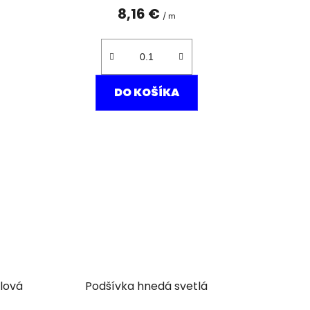
8,16 €
/ m
DO KOŠÍKA
alová
Podšívka hnedá svetlá