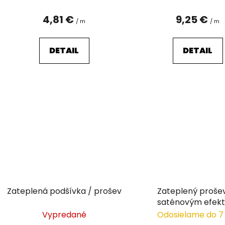
t
o
4,81 €
9,25 €
/ m
/ m
v
DETAIL
DETAIL
Zateplená podšívka / prošev
Zateplený proše
saténovým efek
Vypredané
Odosielame do 7