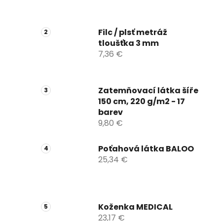
Filc / plsť metráž
tloušťka 3 mm
7,36 €
Zatemňovací látka šíře
150 cm, 220 g/m2 - 17
barev
9,80 €
Poťahová látka BALOO
25,34 €
Koženka MEDICAL
23,17 €