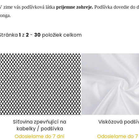
V zime vás podšívková látka
príjemne zohreje.
Podšívka dovedie do do
ronga.
Stránka
1
z
2
-
30
položiek celkom
V
ý
p
i
s
p
r
o
d
Síťovina zpevňující na
Viskózová podší
u
kabelky / podšívka
k
Odosielame do 7 dní
Odosielame do 7