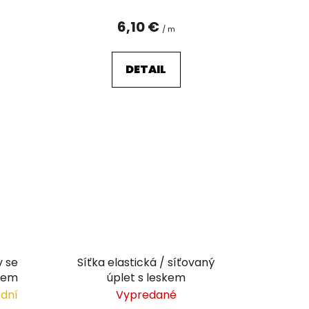
o
v
6,10 €
/ m
DETAIL
v se
Síťka elastická / síťovaný
tem
úplet s leskem
 dní
Vypredané