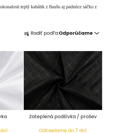
konalosti teplý kabátik z flaušu aj padnúce sáčko z
R
Radiť podľa:
Odporúčame
a
d
e
n
i
e
p
r
o
d
u
vka
Zateplená podšívka / prošev
k
t
 dní
Odosielame do 7 dní