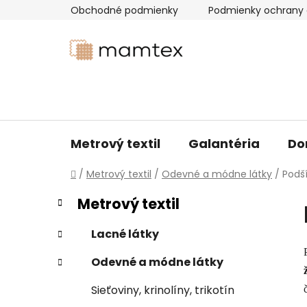
Prejsť
Obchodné podmienky
Podmienky ochrany 
na
obsah
Metrový textil
Galantéria
Do
Domov
/
Metrový textil
/
Odevné a módne látky
/
Podš
B
K
Preskočiť
Metrový textil
a
kategórie
o
t
č
Lacné látky
e
n
g
Odevné a módne látky
ý
ó
p
r
Sieťoviny, krinolíny, trikotín
i
a