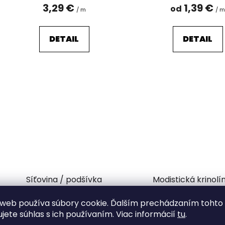
3,29 €
1,39 €
od
/ m
/ 
DETAIL
DETAIL
Síťovina / podšívka
Modistická krinolí
vyztužení šatů m
web používa súbory cookie. Ďalším prechádzaním tohto
Vypredané
Odosielame do 7
ujete súhlas s ich používaním. Viac informácií
tu
.