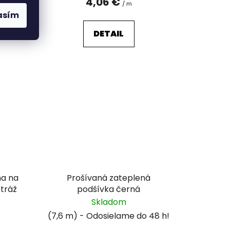
4,06 €
/ m
asím
DETAIL
na na
Prošívaná zateplená
etráž
podšívka černá
Skladom
(7,6 m)
m