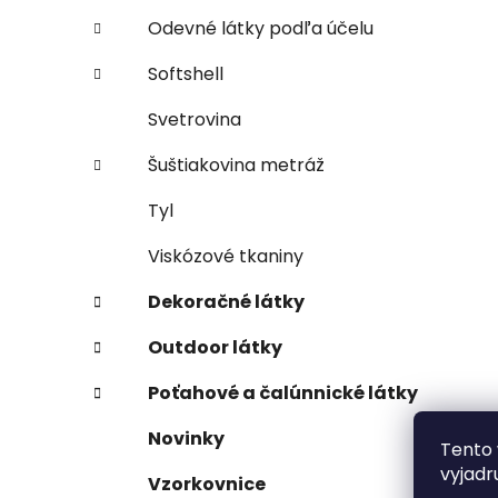
Odevné látky podľa účelu
Softshell
Svetrovina
Šuštiakovina metráž
Tyl
Viskózové tkaniny
Dekoračné látky
Outdoor látky
Poťahové a čalúnnické látky
Novinky
Tento 
vyjadr
Vzorkovnice