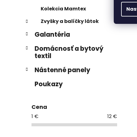
Kolekcia Mamtex
Nas
Zvyšky a balíčky látok
Galantéria
Domácnosť a bytový
textil
Nástenné panely
Poukazy
Cena
1
€
12
€