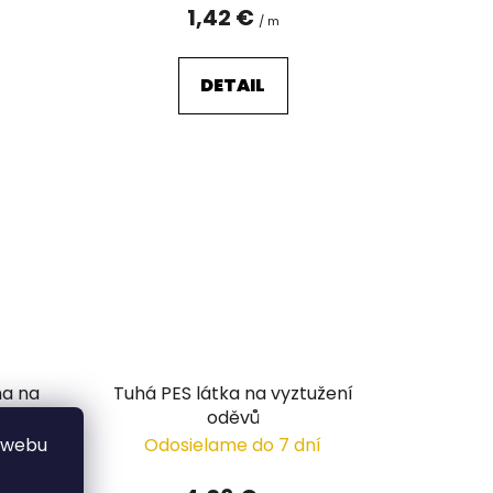
1,42 €
m
/ m
DETAIL
na na
Tuhá PES látka na vyztužení
etráž
oděvů
 webu
 dní
Odosielame do 7 dní