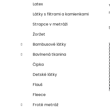
e
n
Latex
e
Látky s flitrami a kamienkami
l
Strapce v metráži
Žoržet
Bambusové látky
Bavlnená tkanina
Čipka
Detské látky
Flauš
Fleece
Froté metráž