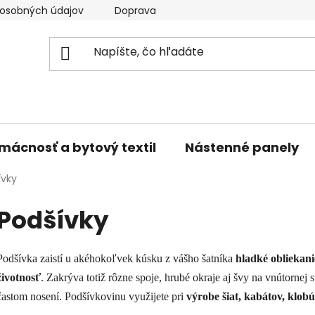
osobných údajov
Doprava a platba
Kontakty
V
mácnosť a bytový textil
Nástenné panely
ívky
Podšívky
Podšívka zaistí u akéhokoľvek kúsku z vášho šatníka
hladké obliekani
životnosť
. Zakrýva totiž rôzne spoje, hrubé okraje aj švy na vnútornej 
častom nosení. Podšívkovinu využijete pri
výrobe šiat, kabátov, klob