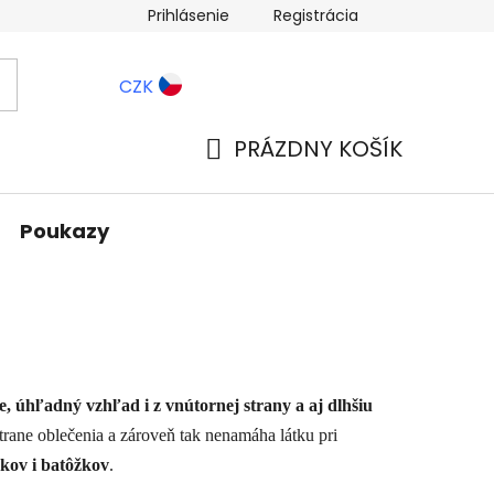
Prihlásenie
Registrácia
ernostné zľavy
Blog
CZK
PRÁZDNY KOŠÍK
NÁKUPNÝ
KOŠÍK
Poukazy
e, úhľadný vzhľad i z vnútornej strany a aj dlhšiu
strane oblečenia a zároveň tak nenamáha látku pri
úkov i batôžkov
.