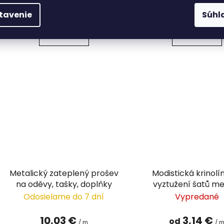
2,58 €
3,85 €
/ m
/ m
tavenie
Súhl
DETAIL
DETAIL
Metalický zateplený prošev
Modistická krinolí
na oděvy, tašky, doplňky
vyztužení šatů m
Odosielame do 7 dní
Vypredané
10,03 €
3,14 €
od
/ m
/ 