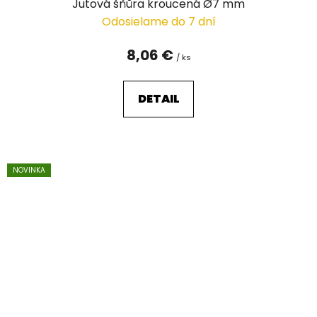
Jutová šňůra kroucená Ø7 mm
Odosielame do 7 dní
8,06 €
/ ks
DETAIL
NOVINKA