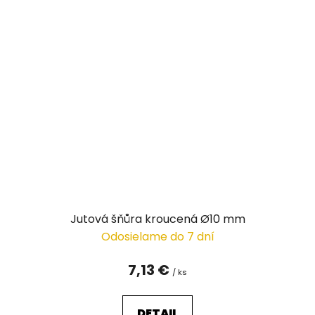
Jutová šňůra kroucená Ø10 mm
Odosielame do 7 dní
7,13 €
/ ks
DETAIL