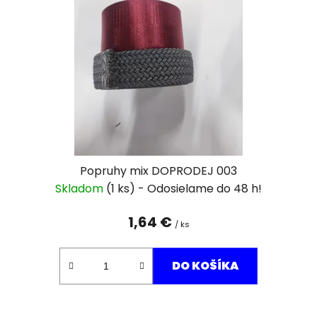
s
p
r
o
d
u
k
t
o
v
Popruhy mix DOPRODEJ 003
Skladom
(1 ks)
1,64 €
/ ks
DO KOŠÍKA