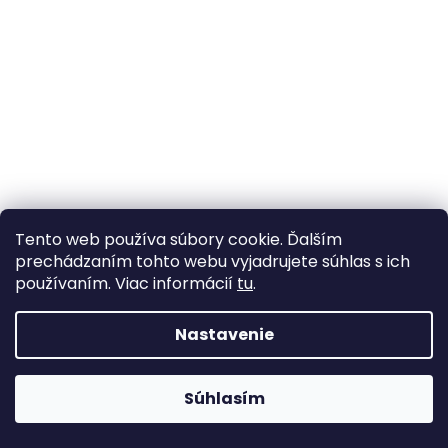
Tento web používa súbory cookie. Ďalším
prechádzaním tohto webu vyjadrujete súhlas s ich
používaním. Viac informácií
tu
.
Bavlněný oboustranný popruh šíře 38 mm
Nastavenie
Vypredané
1,12 €
/ m
Súhlasím
DETAIL