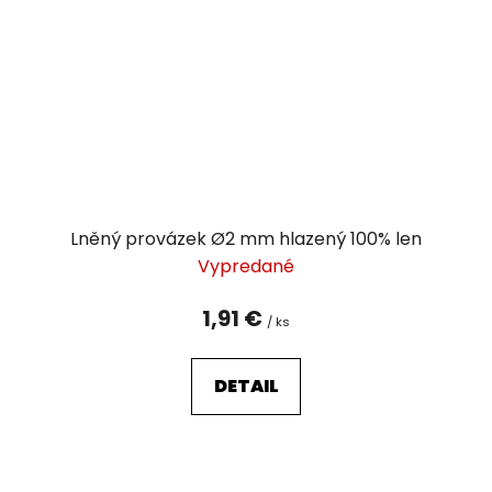
Lněný provázek Ø2 mm hlazený 100% len
Vypredané
1,91 €
/ ks
DETAIL