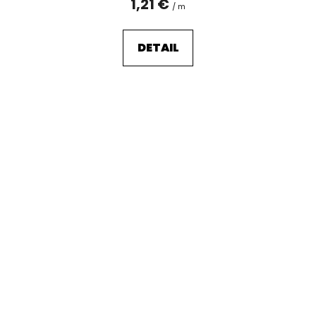
1,21 €
/ m
DETAIL