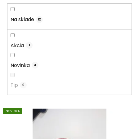
o
d
u
Na sklade
12
k
t
o
Akcia
1
v
Novinka
4
Tip
0
V
NOVINKA
ý
p
i