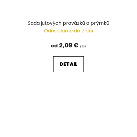
Sada jutových provázků a prýmků
Odosielame do 7 dní
2,09 €
od
/ ks
DETAIL