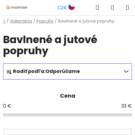
Prejsť
Hľadať
NÁKUP
CZK
na
obsah
KOŠÍK
Domov
/
Galantéria
/
Popruhy
/
Bavlnené a jutové popruhy
Bavlnené a jutové
popruhy
R
Radiť podľa:
Odporúčame
a
d
e
Cena
n
i
0
€
33
€
e
p
r