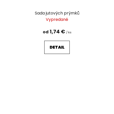
Sada jutových prýmků
Vypredané
1,74 €
od
/ ks
DETAIL