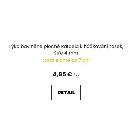
Lýko bavlněné ploché Rafaela k háčkování tašek,
šíře 4 mm
Odosielame do 7 dní
4,85 €
/ ks
DETAIL