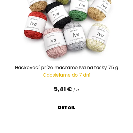
p
r
o
d
u
k
t
o
v
Háčkovací příze macrame Iva na tašky 75 g
Odosielame do 7 dní
5,41 €
/ ks
DETAIL