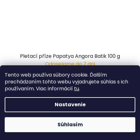
Pletací příze Papatya Angora Batik 100 g
Odosielame do 7 dní
Tento web používa súbory cookie. Ďalším
4,05 €
/ ks
prechádzaním tohto webu vyjadrujete súhlas s ich
používaním. Viac informácií
tu
.
DETAIL
Nastavenie
Súhlasím