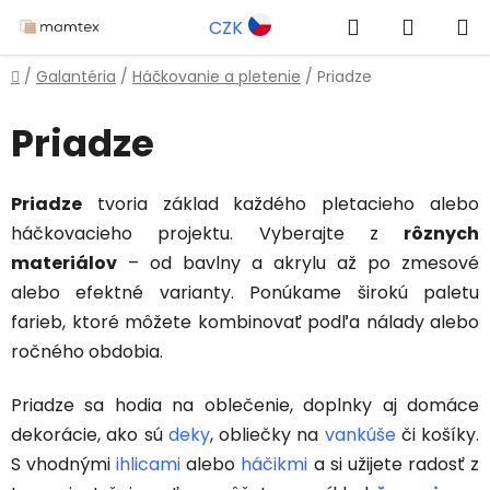
Prejsť
Hľadať
NÁKUP
CZK
na
obsah
KOŠÍK
Domov
/
Galantéria
/
Háčkovanie a pletenie
/
Priadze
Priadze
Priadze
tvoria základ každého pletacieho alebo
háčkovacieho projektu. Vyberajte z
rôznych
materiálov
– od bavlny a akrylu až po zmesové
alebo efektné varianty. Ponúkame širokú paletu
farieb, ktoré môžete kombinovať podľa nálady alebo
ročného obdobia.
Priadze sa hodia na oblečenie, doplnky aj domáce
dekorácie, ako sú
deky
, obliečky na
vankúše
či košíky.
S vhodnými
ihlicami
alebo
háčikmi
a si užijete radosť z