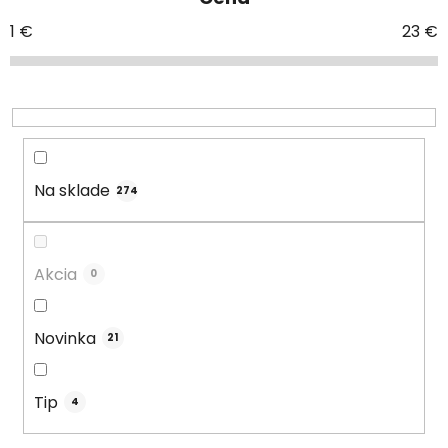
n
i
1
€
23
€
e
p
r
o
d
u
Na sklade
274
k
t
o
Akcia
0
v
Novinka
21
Tip
4