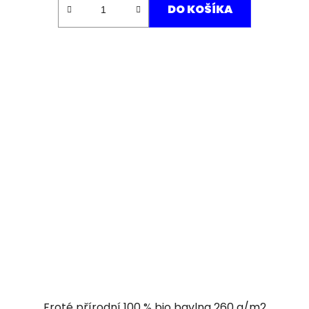
DO KOŠÍKA
Froté přírodní 100 % bio bavlna 260 g/m2