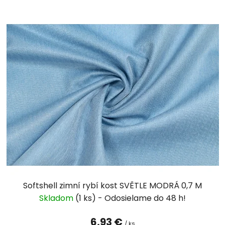
V
ý
p
i
s
p
r
o
d
u
k
t
o
v
Softshell zimní rybí kost SVĚTLE MODRÁ 0,7 M
Skladom
(1 ks)
6,93 €
/ ks