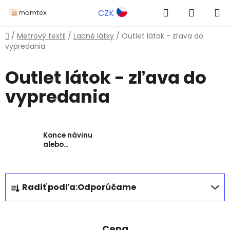
Prejsť
Hľadať
NÁKUP
CZK
na
obsah
KOŠÍK
Domov
/
Metrový textil
/
Lacné látky
/
Outlet látok - zľava do
vypredania
Outlet látok - zľava do
vypredania
Konce návinu
alebo
neprevzaté
objednávky
R
Radiť podľa:
Odporúčame
a
d
e
Cena