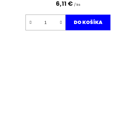
6,11 €
/ ks
DO KOŠÍKA