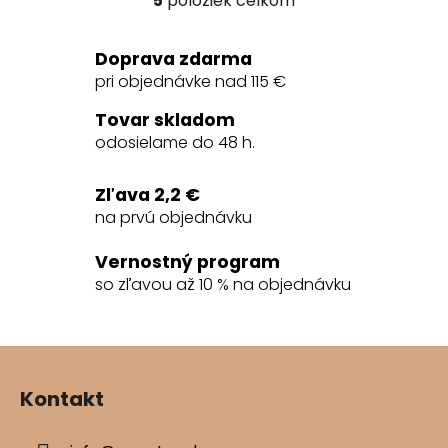
5
položiek celkom
O
v
l
Doprava zdarma
á
pri objednávke nad 115 €
d
a
Tovar skladom
c
odosielame do 48 h.
i
e
Zľava 2,2 €
p
na prvú objednávku
r
v
Vernostný program
k
so zľavou až 10 % na objednávku
y
v
ý
Z
p
á
i
Kontakt
s
p
u
ä