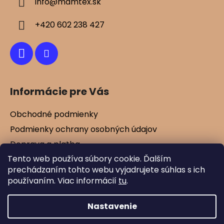
info
@
mamtex.sk
t
i
+420 602 238 427
e
Informácie pre Vás
Obchodné podmienky
Podmienky ochrany osobných údajov
Doprava a platba
Tento web používa súbory cookie. Ďalším
Kontakty
prechádzaním tohto webu vyjadrujete súhlas s ich
Vernostné zľavy
používaním. Viac informácií
tu
.
Blog
Nastavenie