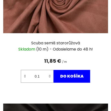
o
d
u
k
t
o
v
Scuba semiš starorůžová
Skladom
(10 m)
11,85 €
/ m
DO KOŠÍKA