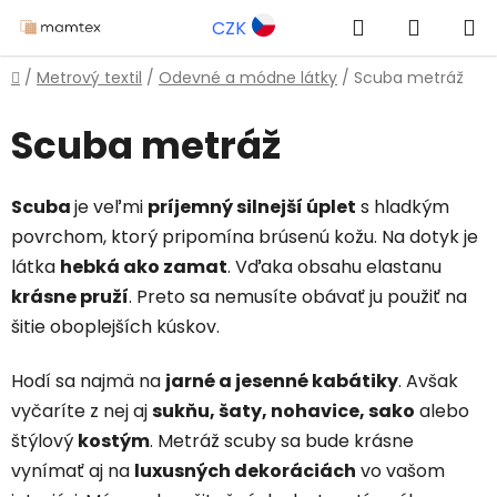
Prejsť
Hľadať
NÁKUP
CZK
na
obsah
KOŠÍK
Domov
/
Metrový textil
/
Odevné a módne látky
/
Scuba metráž
Scuba metráž
Scuba
je veľmi
príjemný silnejší úplet
s hladkým
povrchom, ktorý pripomína brúsenú kožu. Na dotyk je
látka
hebká ako zamat
. Vďaka obsahu elastanu
krásne pruží
. Preto sa nemusíte obávať ju použiť na
šitie oboplejších kúskov.
Hodí sa najmä na
jarné a jesenné kabátiky
. Avšak
vyčaríte z nej aj
sukňu, šaty, nohavice, sako
alebo
štýlový
kostým
. Metráž scuby sa bude krásne
vynímať aj na
luxusných dekoráciách
vo vašom