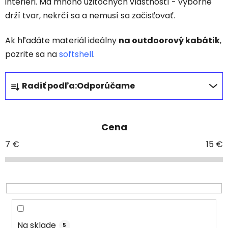
interiéri. Má mnoho užitočných vlastností - výborne
drží tvar, nekrčí sa a nemusí sa začisťovať.
Ak hľadáte materiál ideálny
na outdoorový kabátik
,
pozrite sa na
softshell
.
R
Radiť podľa:
Odporúčame
a
d
e
Cena
n
i
7
€
15
€
e
p
r
o
d
u
Na sklade
5