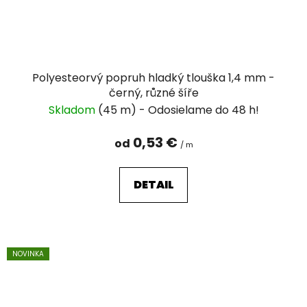
Polyesteorvý popruh hladký tlouška 1,4 mm -
černý, různé šíře
Skladom
(45 m)
0,53 €
od
/ m
DETAIL
NOVINKA