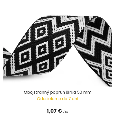
Obojstranný popruh šírka 50 mm
Odosielame do 7 dní
1,07 €
/ ks