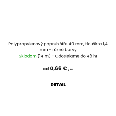
Polypropylenový popruh šíře 40 mm, tlouškta 1,4
mm - různé barvy
Skladom
(14 m)
0,66 €
od
/ m
DETAIL