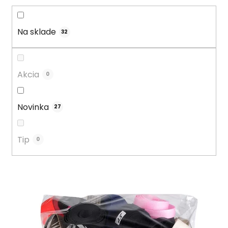
o
d
u
Na sklade
32
k
t
o
Akcia
0
v
Novinka
27
Tip
0
V
ý
p
i