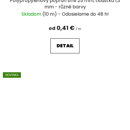
Polypropylenový popruh šíře 25 mm, tloušťka 1,3
mm - různé barvy
Skladom
(10 m)
0,41 €
od
/ m
DETAIL
NOVINKA