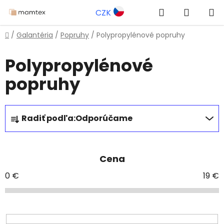
Prejsť
Hľadať
NÁKUP
CZK
na
obsah
KOŠÍK
Domov
/
Galantéria
/
Popruhy
/
Polypropylénové popruhy
Polypropylénové
popruhy
R
Radiť podľa:
Odporúčame
a
d
e
Cena
n
i
0
€
19
€
e
p
r