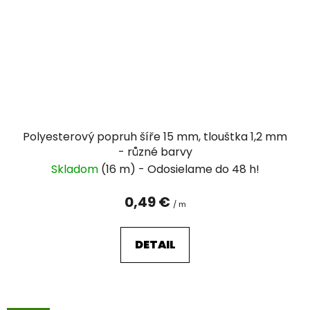
Polyesterový popruh šíře 15 mm, tlouštka 1,2 mm
- různé barvy
Skladom
(16 m)
0,49 €
/ m
DETAIL