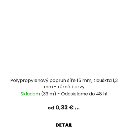
Polypropylenový popruh šíře 15 mm, tlouškta 1,3
mm - různé barvy
Skladom
(33 m)
0,33 €
od
/ m
DETAIL