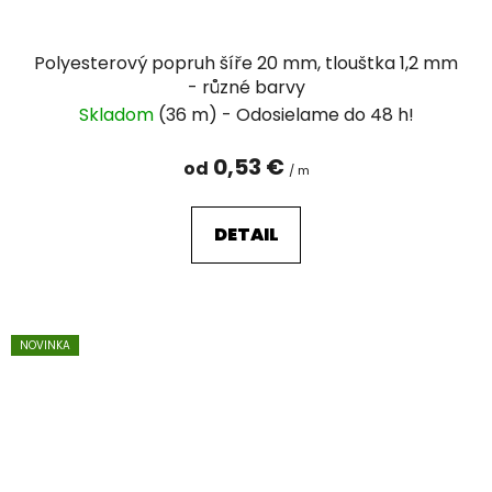
Polyesterový popruh šíře 20 mm, tlouštka 1,2 mm
- různé barvy
Skladom
(36 m)
0,53 €
od
/ m
DETAIL
NOVINKA