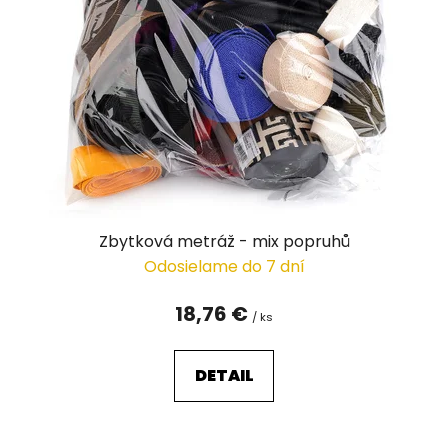
s
p
r
o
d
u
k
t
o
v
Zbytková metráž - mix popruhů
Odosielame do 7 dní
18,76 €
/ ks
DETAIL