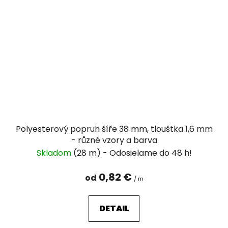
Polyesterový popruh šíře 38 mm, tlouštka 1,6 mm
- různé vzory a barva
Skladom
(28 m)
0,82 €
od
/ m
DETAIL