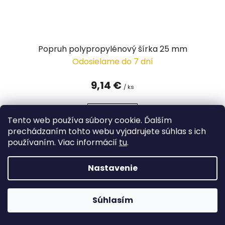
Popruh polypropylénový šírka 25 mm
Odosielame do 7 dní
9,14 €
/ ks
DETAIL
Tento web používa súbory cookie. Ďalším
prechádzaním tohto webu vyjadrujete súhlas s ich
používaním. Viac informácií
tu
.
Nastavenie
Súhlasím