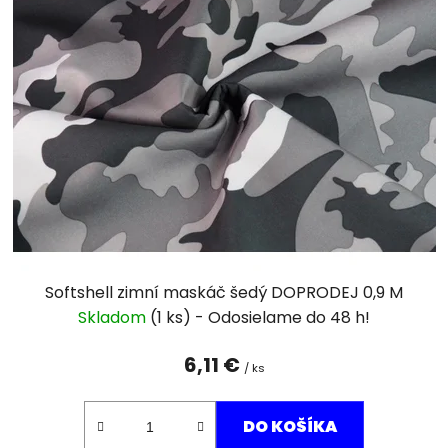
p
i
s
p
r
o
d
u
k
t
o
v
Softshell zimní maskáč šedý DOPRODEJ 0,9 M
Skladom
(1 ks)
6,11 €
/ ks
DO KOŠÍKA