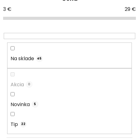
n
i
3
€
29
€
e
p
r
o
d
u
Na sklade
45
k
t
o
Akcia
0
v
Novinka
5
Tip
22