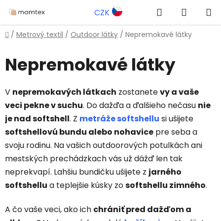
Prejsť
Hľadať
NÁKUP
CZK
na
obsah
KOŠÍK
Domov
/
Metrový textil
/
Outdoor látky
/
Nepremokavé látky
Nepremokavé látky
V
nepremokavých látkach
zostanete
vy a vaše
veci pekne v suchu
. Do dažďa a ďalšieho nečasu
nie
je nad softshell
. Z
metráže softshellu
si ušijete
softshellovú bundu alebo nohavice
pre seba a
svoju rodinu. Na vašich outdoorových potulkách ani
mestských prechádzkach vás už dážď len tak
neprekvapí. Lahšiu bundičku ušijete z
jarného
softshellu
a teplejšie kúsky zo
softshellu zimného
.
A čo vaše veci, ako ich
chrániť pred dažďom a