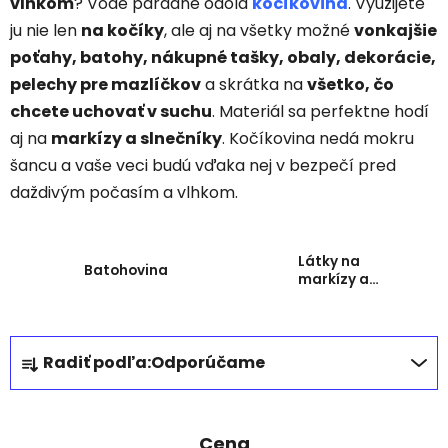
vlhkom
? Vode parádne odolá
kočíkovina
. Využijete
ju nie len
na kočíky
, ale aj na všetky možné
vonkajšie
poťahy, batohy, nákupné tašky, obaly, dekorácie,
pelechy pre mazlíčkov
a skrátka na
všetko, čo
chcete uchovať v suchu
. Materiál sa perfektne hodí
aj na
markízy a slnečníky
. Kočíkovina nedá mokru
šancu a vaše veci budú vďaka nej v bezpečí pred
daždivým počasím a vlhkom.
Látky na
Batohovina
markízy a
slnečníkovina
R
Radiť podľa:
Odporúčame
a
d
e
Cena