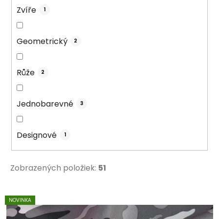
Zvíře
1
Geometrický
2
Růže
2
Jednobarevné
3
Designové
1
Zobrazených položiek:
51
V
NOVINKA
ý