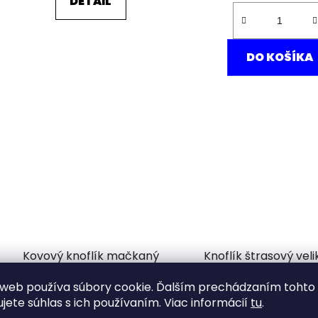
DETAIL
DO KOŠÍKA
Kovový knoflík mačkaný
Knoflík štrasový veli
vzhled velikost 46"
web používa súbory cookie. Ďalším prechádzaním tohto
Odosielame do 7 dní
Odosielame do 7
ujete súhlas s ich používaním. Viac informácií
tu
.