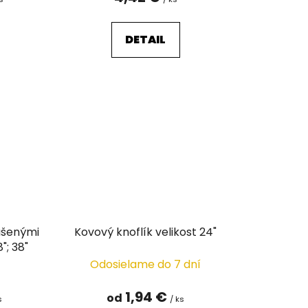
DETAIL
ušenými
Kovový knoflík velikost 24"
"; 38"
Odosielame do 7 dní
1,94 €
od
s
/ ks