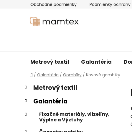
Prejsť
Obchodné podmienky
Podmienky ochrany 
na
obsah
Metrový textil
Galantéria
Do
Domov
/
Galantéria
/
Gombíky
/
Kovové gombíky
B
K
Preskočiť
Metrový textil
a
kategórie
o
t
č
Galantéria
e
n
g
ý
Fixačné materiály, vlizelíny,
ó
Výplne a Výztuhy
p
r
i
a
Časopisy a strihy