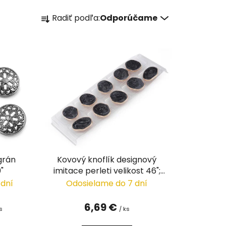
R
Radiť podľa:
Odporúčame
a
d
e
n
i
e
p
r
o
d
u
igrán
Kovový knoflík designový
k
"
imitace perleti velikost 46";
t
58"
 dní
Odosielame do 7 dní
o
v
6,69 €
s
/ ks