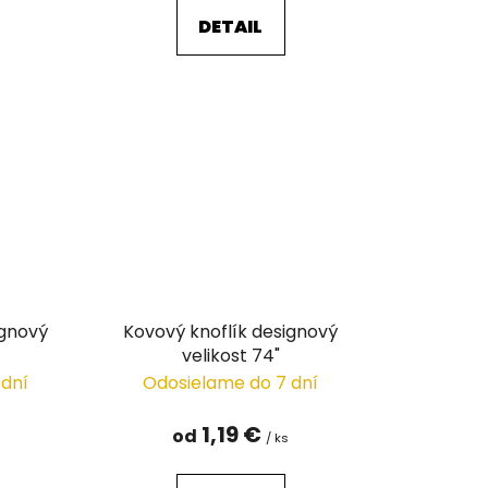
DETAIL
ignový
Kovový knoflík designový
velikost 74"
 dní
Odosielame do 7 dní
1,19 €
od
/ ks