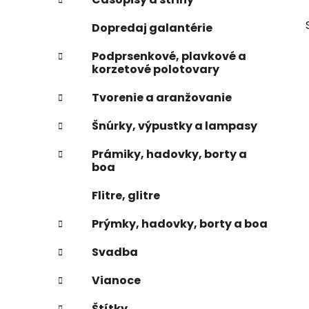
e
n
Dopredaj galantérie
e
l
Podprsenkové, plavkové a
korzetové polotovary
Tvorenie a aranžovanie
Šnúrky, výpustky a lampasy
Prámiky, hadovky, borty a
boa
Flitre, glitre
Prýmky, hadovky, borty a boa
Svadba
Vianoce
Štítky