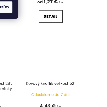
1,27 €
od
s
/ ks
asím
DETAIL
st 28",
Kovový knoflík velikost 52"
amínky
Odosielame do 7 dní
4,42 €
ks
/ ks