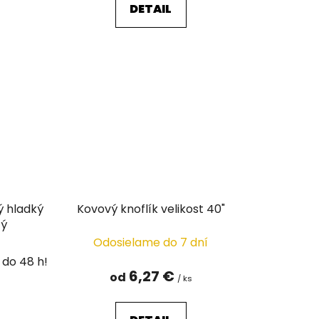
DETAIL
Kovový knoflík velikost 40"
zlatý
Odosielame do 7 dní
6,27 €
od
/ ks