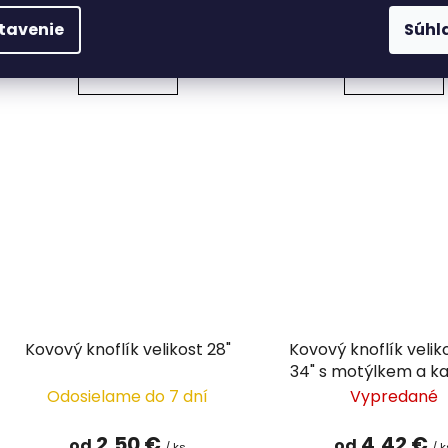
5,32 €
1,09 €
od
od
/ ks
/ k
tavenie
Súhl
DETAIL
DETAIL
Kovový knoflík velikost 28"
Kovový knoflík veliko
34" s motýlkem a k
Odosielame do 7 dní
Vypredané
2,50 €
4,42 €
od
od
/ ks
/ 