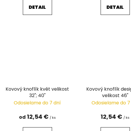
DETAIL
DETAIL
Kovový knoflík květ velikost
Kovový knoflík des
32"; 40"
velikost 46"
Odosielame do 7 dní
Odosielame do 7
12,54 €
12,54 €
od
/ ks
/ ks