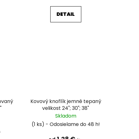
DETAIL
rovaný
Kovový knoflík jemně tepaný
"
velikost 24"; 30"; 38"
Skladom
(1 ks)
s
1,28 €