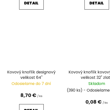
DETAIL
DETAIL
Kovový knoflík designový
Kovový knoflík kovový hladký
velikost 64"
velikost 32" 
Odosielame do 7 dní
Skladom
(390 ks)
8,70 €
/ ks
0,08 €
/ ks