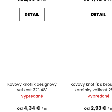
DETAIL
DETAIL
Kovový knoflík designový
Kovový knoflík s bro
velikost 32", 48"
kamínky velikost 28
Vypredané
Vypredané
4,34 €
2,93 €
od
od
/ ks
/ k