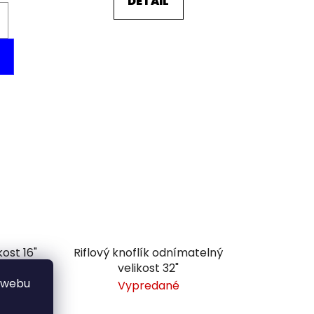
DETAIL
kost 16"
Riflový knoflík odnímatelný
velikost 32"
 webu
 dní
Vypredané