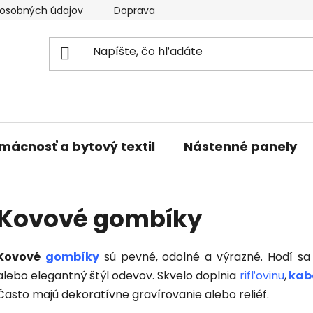
osobných údajov
Doprava a platba
Kontakty
V
mácnosť a bytový textil
Nástenné panely
Kovové gombíky
Kovové
gombíky
sú pevné, odolné a výrazné. Hodí sa 
alebo elegantný štýl odevov. Skvelo doplnia
rifľovinu
,
kab
Často majú dekoratívne gravírovanie alebo reliéf.