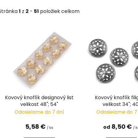
Stránka
1
z
2
-
51
položiek celkom
V
ý
p
i
s
p
r
o
d
Kovový knoflík designový list
Kovový knoflík fil
u
velikost 48"; 54"
velikost 34"; 40
k
Odosielame do 7 dní
Odosielame do 7
t
o
5,58 €
8,50 €
od
/ ks
/ k
v