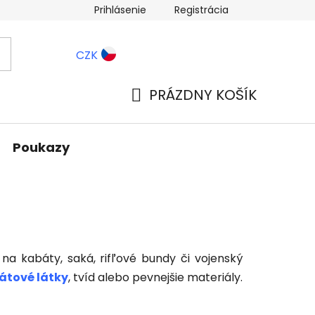
Prihlásenie
Registrácia
ernostné zľavy
Blog
CZK
PRÁZDNY KOŠÍK
NÁKUPNÝ
KOŠÍK
Poukazy
na kabáty, saká, rifľové bundy či vojenský
átové látky
, tvíd alebo pevnejšie materiály.