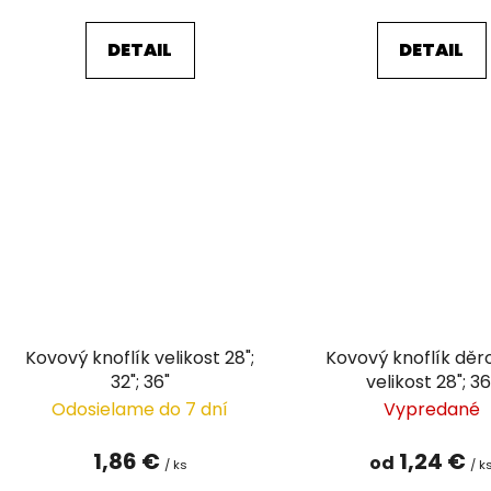
DETAIL
DETAIL
Kovový knoflík velikost 28";
Kovový knoflík dě
32"; 36"
velikost 28"; 36
Odosielame do 7 dní
Vypredané
1,86 €
1,24 €
od
/ ks
/ k