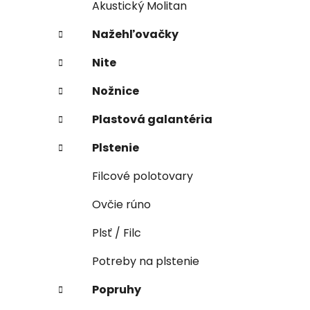
Akustický Molitan
Nažehľovačky
Nite
Nožnice
Plastová galantéria
Plstenie
Filcové polotovary
Ovčie rúno
Plsť / Filc
Potreby na plstenie
Popruhy