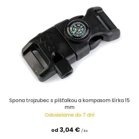
Spona trojzubec s píšťalkou a kompasom šírka 15
mm
Odosielame do 7 dní
3,04 €
od
/ ks