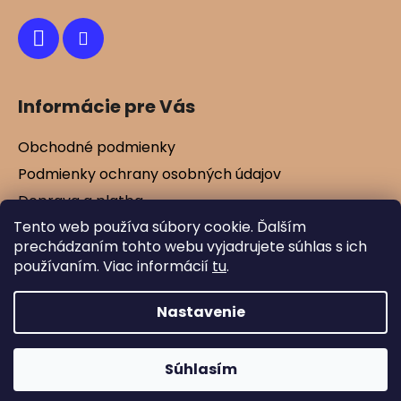
e
Informácie pre Vás
Obchodné podmienky
Podmienky ochrany osobných údajov
Doprava a platba
Tento web používa súbory cookie. Ďalším
Kontakty
prechádzaním tohto webu vyjadrujete súhlas s ich
Vernostné zľavy
používaním. Viac informácií
tu
.
Blog
Nastavenie
Vytvoril Shoptet
Súhlasím
Copyright 2026
Mamtex.sk
. Všetky práva
vyhradené.