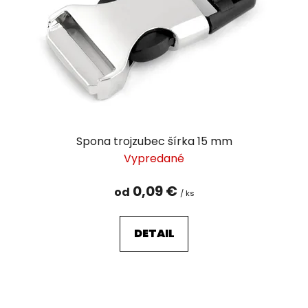
r
o
d
u
k
t
o
v
Spona trojzubec šírka 15 mm
Vypredané
0,09 €
od
/ ks
DETAIL