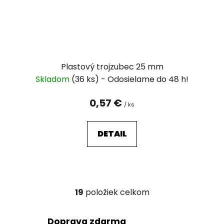
Plastový trojzubec 25 mm
Skladom
(36 ks)
0,57 €
/ ks
DETAIL
19
položiek celkom
O
v
l
Doprava zdarma