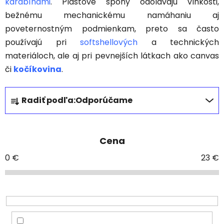
karabínami
. Plastové spony odolávajú vlhkosti,
bežnému mechanickému namáhaniu aj
poveternostným podmienkam, preto sa často
používajú pri
softshellových
a technických
materiáloch, ale aj pri pevnejších látkach ako canvas
či
kočíkovina
.
R
Radiť podľa:
Odporúčame
a
d
e
Cena
n
i
0
€
23
€
e
p
r
o
d