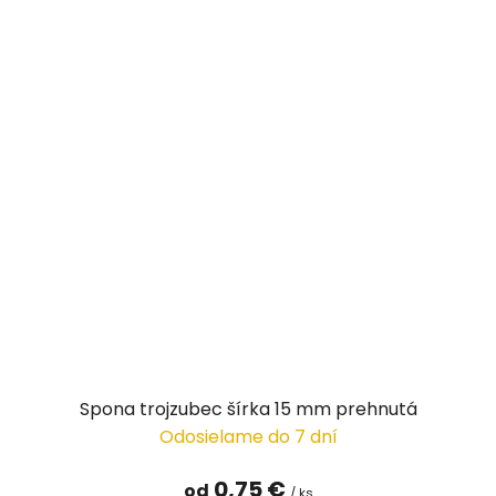
Spona trojzubec šírka 15 mm prehnutá
Odosielame do 7 dní
0,75 €
od
/ ks