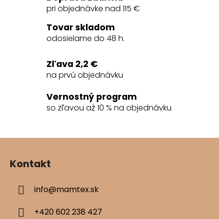
á
pri objednávke nad 115 €
d
a
Tovar skladom
c
odosielame do 48 h.
i
e
Zľava 2,2 €
p
na prvú objednávku
r
v
Vernostný program
k
so zľavou až 10 % na objednávku
y
v
ý
Z
p
á
i
Kontakt
s
p
u
ä
info
@
mamtex.sk
t
i
+420 602 238 427