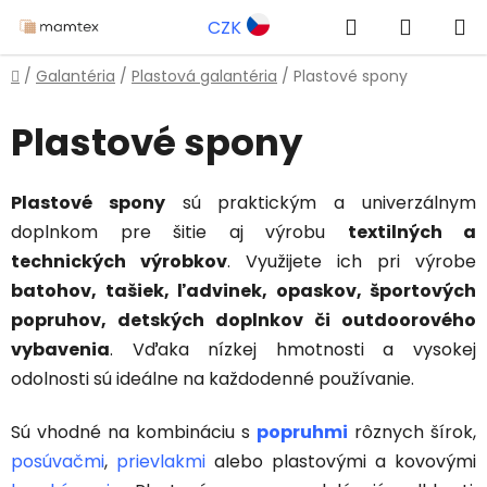
Prejsť
Hľadať
NÁKUP
CZK
na
obsah
KOŠÍK
Domov
/
Galantéria
/
Plastová galantéria
/
Plastové spony
Plastové spony
Plastové spony
sú praktickým a univerzálnym
doplnkom pre šitie aj výrobu
textilných a
technických výrobkov
. Využijete ich pri výrobe
batohov, tašiek, ľadvinek, opaskov, športových
popruhov, detských doplnkov či outdoorového
vybavenia
. Vďaka nízkej hmotnosti a vysokej
odolnosti sú ideálne na každodenné používanie.
Sú vhodné na kombináciu s
popruhmi
rôznych šírok,
posúvačmi
,
prievlakmi
alebo plastovými a kovovými