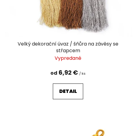
d
u
k
t
o
v
Velký dekorační úvaz / šňůra na závěsy se
střapcem
Vypredané
6,92 €
od
/ ks
DETAIL