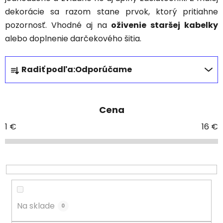
dekorácie sa razom stane prvok, ktorý pritiahne
pozornosť. Vhodné aj na
oživenie staršej kabelky
alebo doplnenie darčekového šitia.
R
Radiť podľa:
Odporúčame
a
d
e
Cena
n
i
1
€
16
€
e
p
r
o
d
u
Na sklade
0
k