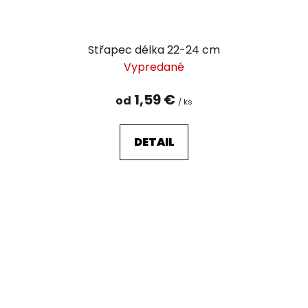
Střapec délka 22-24 cm
Vypredané
1,59 €
od
/ ks
DETAIL