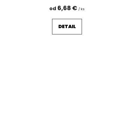
6,68 €
od
/ ks
DETAIL