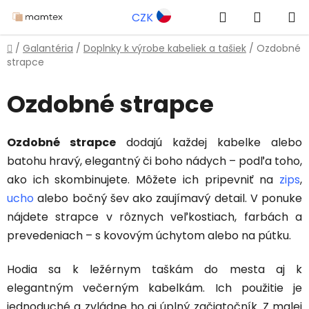
Prejsť
Hľadať
NÁKUP
CZK
na
obsah
KOŠÍK
Domov
/
Galantéria
/
Doplnky k výrobe kabeliek a tašiek
/
Ozdobné
strapce
Ozdobné strapce
Ozdobné strapce
dodajú každej kabelke alebo
batohu hravý, elegantný či boho nádych – podľa toho,
ako ich skombinujete. Môžete ich pripevniť na
zips
,
ucho
alebo bočný šev ako zaujímavý detail. V ponuke
nájdete strapce v rôznych veľkostiach, farbách a
prevedeniach – s kovovým úchytom alebo na pútku.
Hodia sa k ležérnym taškám do mesta aj k
elegantným večerným kabelkám. Ich použitie je
jednoduché a zvládne ho aj úplný začiatočník. Z malej