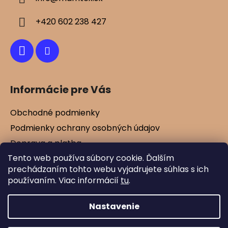
t
i
+420 602 238 427
e
Informácie pre Vás
Obchodné podmienky
Podmienky ochrany osobných údajov
Doprava a platba
Tento web používa súbory cookie. Ďalším
Kontakty
prechádzaním tohto webu vyjadrujete súhlas s ich
Vernostné zľavy
používaním. Viac informácií
tu
.
Blog
Nastavenie