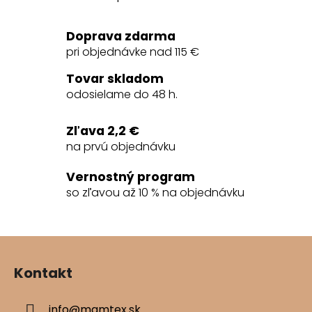
O
v
l
Doprava zdarma
á
pri objednávke nad 115 €
d
a
Tovar skladom
c
odosielame do 48 h.
i
e
Zľava 2,2 €
p
na prvú objednávku
r
v
Vernostný program
k
so zľavou až 10 % na objednávku
y
v
ý
Z
p
á
i
Kontakt
s
p
u
ä
info
@
mamtex.sk