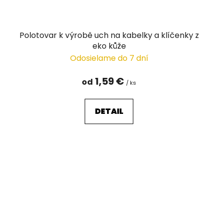
Polotovar k výrobě uch na kabelky a klíčenky z
eko kůže
Odosielame do 7 dní
1,59 €
od
/ ks
DETAIL