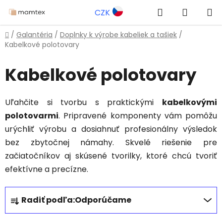
Prejsť
Hľadať
NÁKUP
CZK
na
obsah
KOŠÍK
Domov
/
Galantéria
/
Doplnky k výrobe kabeliek a tašiek
/
Kabelkové polotovary
Kabelkové polotovary
Uľahčite si tvorbu s praktickými
kabelkovými
polotovarmi
. Pripravené komponenty vám pomôžu
urýchliť výrobu a dosiahnuť profesionálny výsledok
bez zbytočnej námahy. Skvelé riešenie pre
začiatočníkov aj skúsené tvorilky, ktoré chcú tvoriť
efektívne a precízne.
R
Radiť podľa:
Odporúčame
a
d