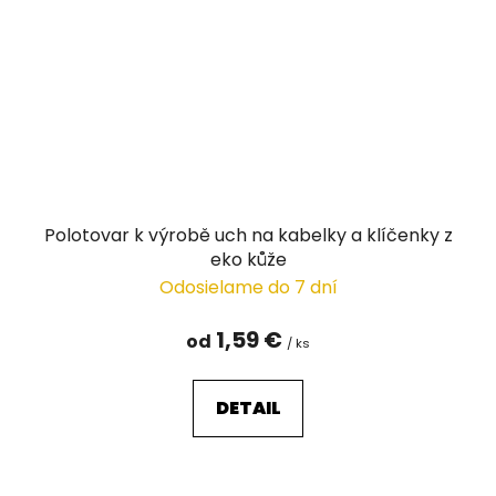
Polotovar k výrobě uch na kabelky a klíčenky z
eko kůže
Odosielame do 7 dní
1,59 €
od
/ ks
DETAIL