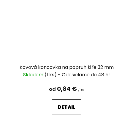
Kovová koncovka na popruh šíře 32 mm
Skladom
(1 ks)
0,84 €
od
/ ks
DETAIL