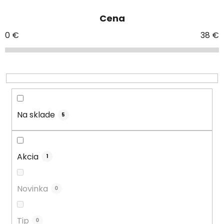
e
Cena
n
i
0
€
38
€
e
p
r
o
d
u
Na sklade
5
k
t
o
Akcia
1
v
Novinka
0
Tip
0