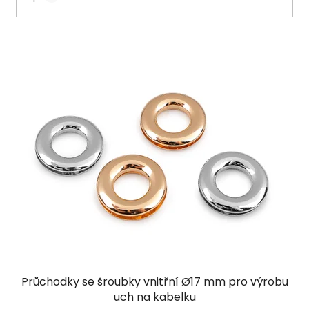
V
ý
p
i
s
p
r
o
d
u
k
t
o
v
Průchodky se šroubky vnitřní Ø17 mm pro výrobu
uch na kabelku