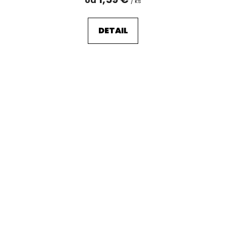
od
/ ks
DETAIL