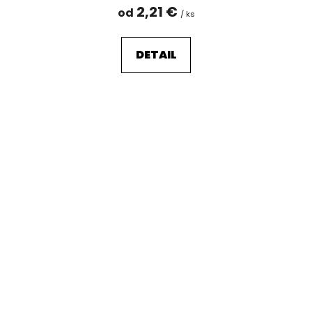
2,21 €
od
/ ks
DETAIL