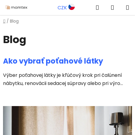
Prejsť
Hľadať
NÁKUP
CZK
na
obsah
KOŠÍK
Domov
/
Blog
Blog
V
Ako vybrať poťahové látky
ý
p
Výber poťahovej látky je kľúčový krok pri čalúnení
i
nábytku, renovácii sedacej súpravy alebo pri výro...
s
č
l
á
n
k
o