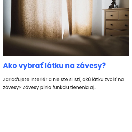
v
Ako vybrať látku na závesy?
Zariaďujete interiér a nie ste si istí, akú látku zvoliť na
závesy? Závesy plnia funkciu tienenia aj...