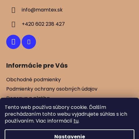
ä
e
info
@
mamtex.sk
p
t
r
i
v
+420 602 238 427
e
k
y
v
ý
p
Informácie pre Vás
i
s
u
Obchodné podmienky
Podmienky ochrany osobných údajov
Doprava a platba
Tento web používa súbory cookie. Ďalším
Kontakty
prechádzaním tohto webu vyjadrujete súhlas s ich
Vernostné zľavy
používaním. Viac informácií
tu
.
Blog
Nastavenie