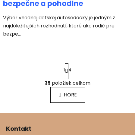
bezpečne a pohodlne
Výber vhodnej detskej autosedačky je jedným z
najdôležitejších rozhodnutí, ktoré ako rodič pre
bezpe...
S
1
4
t
r
á
35
položiek celkom
O
n
v
k
HORE
l
o
á
v
a
d
Z
n
a
á
i
c
Kontakt
e
p
i