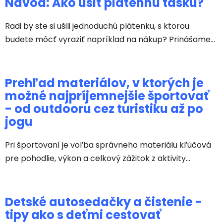
Návod: Ako ušiť plátennú tašku?
Radi by ste si ušili jednoduchú plátenku, s ktorou
budete môcť vyraziť napríklad na nákup? Prinášame...
Prehľad materiálov, v ktorých je
možné najpríjemnejšie športovať
- od outdooru cez turistiku až po
jogu
Pri športovaní je voľba správneho materiálu kľúčová
pre pohodlie, výkon a celkový zážitok z aktivity...
Detské autosedačky a čistenie -
tipy ako s deťmi cestovať