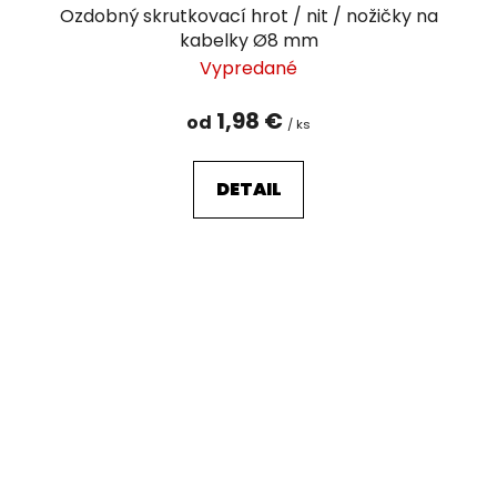
Ozdobný skrutkovací hrot / nit / nožičky na
kabelky Ø8 mm
Vypredané
1,98 €
od
/ ks
DETAIL