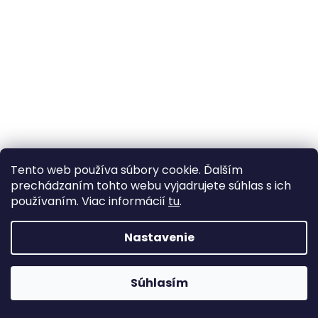
Tento web používa súbory cookie. Ďalším
prechádzaním tohto webu vyjadrujete súhlas s ich
Dvojnôžkový klinec / kovové nožičky na kabelky
používaním. Viac informácií
tu
.
Ø10 mm
Skladom
(1 balení)
Nastavenie
0,35 €
od
/ ks
Súhlasím
DETAIL