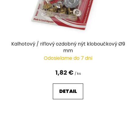
d
u
k
t
o
v
Kalhotový / riflový ozdobný nýt kloboučkový Ø9
mm
Odosielame do 7 dní
1,82 €
/ ks
DETAIL