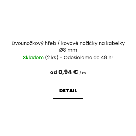
Dvounožkový hřeb / kovové nožičky na kabelky
Ø8 mm
Skladom
(2 ks)
0,94 €
od
/ ks
DETAIL