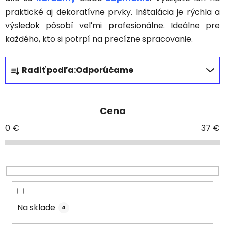
praktické aj dekoratívne prvky. Inštalácia je rýchla a
výsledok pôsobí veľmi profesionálne. Ideálne pre
každého, kto si potrpí na precízne spracovanie.
R
Radiť podľa:
Odporúčame
a
d
e
Cena
n
i
0
€
37
€
e
p
r
o
d
u
Na sklade
4
k