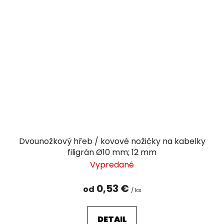
Dvounožkový hřeb / kovové nožičky na kabelky
filigrán Ø10 mm; 12 mm
Vypredané
0,53 €
od
/ ks
DETAIL