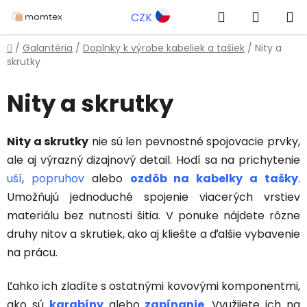
Prejsť
Hľadať
NÁKUP
CZK
na
obsah
KOŠÍK
Domov
/
Galantéria
/
Doplnky k výrobe kabeliek a tašiek
/
Nity a
skrutky
Nity a skrutky
Nity a skrutky
nie sú len pevnostné spojovacie prvky,
ale aj výrazný dizajnový detail. Hodí sa na prichytenie
uší
,
popruhov
alebo
ozdôb na kabelky a tašky
.
Umožňujú jednoduché spojenie viacerých vrstiev
materiálu bez nutnosti šitia. V ponuke nájdete rôzne
druhy nitov a skrutiek, ako aj kliešte a ďalšie vybavenie
na prácu.
Ľahko ich zladíte s ostatnými kovovými komponentmi,
ako sú
karabíny
alebo
zapínanie
. Využijete ich na