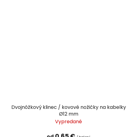
Dvojnôžkový klinec / kovové nožičky na kabelky
Ø12 mm
Vypredané
0,65 €
od
/ balení