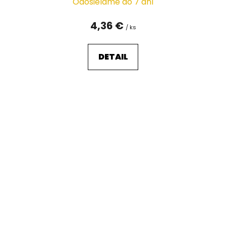
Odosielame do 7 dní
4,36 €
/ ks
DETAIL