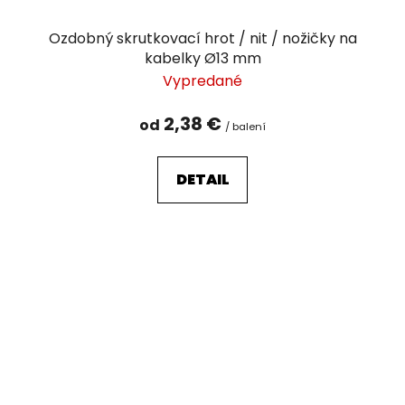
Ozdobný skrutkovací hrot / nit / nožičky na
kabelky Ø13 mm
Vypredané
2,38 €
od
/ balení
DETAIL