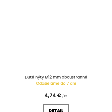
Duté nýty Ø12 mm oboustranné
Odosielame do 7 dní
4,74 €
/ ks
DETAIL