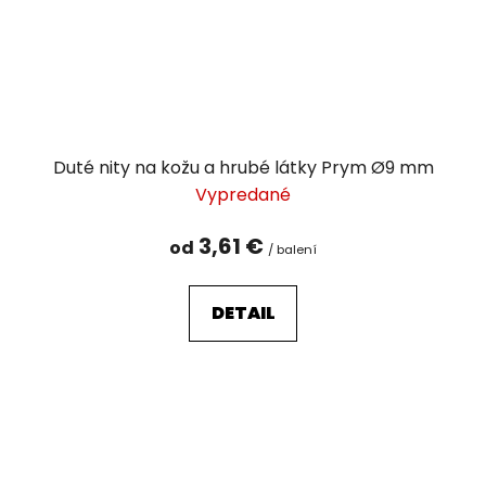
Duté nity na kožu a hrubé látky Prym Ø9 mm
Vypredané
3,61 €
od
/ balení
DETAIL