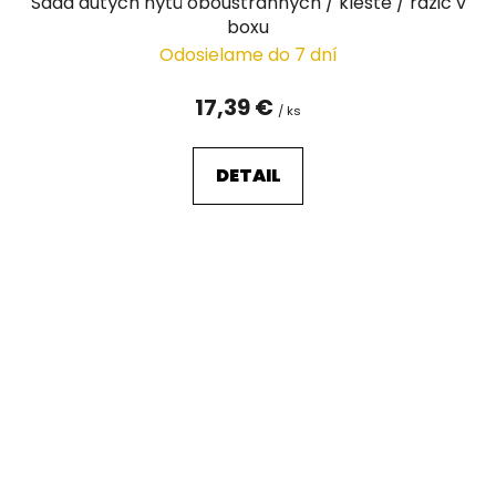
Sada dutých nýtů oboustranných / kleště / razič v
boxu
Odosielame do 7 dní
17,39 €
/ ks
DETAIL