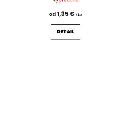
1,35 €
od
/ ks
DETAIL