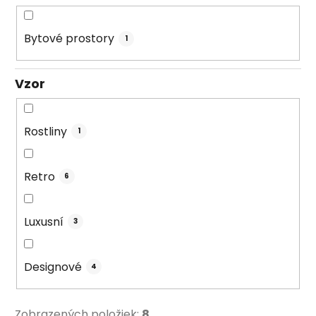
Bytové prostory
1
Vzor
Rostliny
1
Retro
6
Luxusní
3
Designové
4
Zobrazených položiek:
8