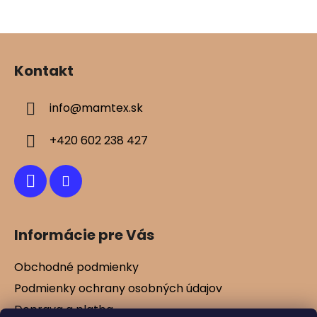
v
ý
Z
p
á
i
Kontakt
s
p
u
ä
info
@
mamtex.sk
t
i
+420 602 238 427
e
Informácie pre Vás
Obchodné podmienky
Podmienky ochrany osobných údajov
Doprava a platba