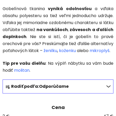
Gobelínová tkanina
vyniká odolnosťou
a vďaka
obsahu polyesteru sa tiež veľmi jednoducho udržuje.
Vďaka jej mimoriadne ozdobnému charakteru si látku
obľúbite taktiež
na vankúšoch
,
závesoch
a ďalších
doplnkoch
. Nie ste si istí, či je gobelín to pravé
orechové pre vás? Preskúmajte tiež ďalšie alternatívy
poťahových látok –
ženilku
,
koženku
alebo
mikroplyš
.
Tip pre vašu dielňu
: Na výplň nábytku sa vám bude
hodiť
molitan
.
R
Radiť podľa:
Odporúčame
a
d
e
Cena
n