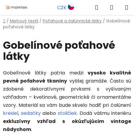
Prejsť
Hľadať
NÁKUP
CZK
na
obsah
KOŠÍK
Domov
/
Metrový textil
/
Poťahové a čalúnnické látky
/
Gobelínové
poťahové látky
Gobelínové poťahové
látky
Gobelínové látky patria medzi
vysoko kvalitné
pevné poťahové tkaniny
vyššej gramáže. Často sú
zdobené dekoratívnymi prvkami s vyšívaným
vzhľadom – kvetinové, geometrické či ornamentálne
vzory. Materiál sa vám bude skvelo hodiť pri čalúnení
kresiel
,
sedačky
alebo
stoličiek
. Dodá vášmu interiéru
exkluzívny vzhľad s okúzľujúcim vintage
nádychom
.