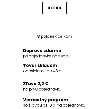
DETAIL
8
položiek celkom
O
v
l
Doprava zdarma
á
pri objednávke nad 115 €
d
a
Tovar skladom
c
odosielame do 48 h.
i
e
Zľava 2,2 €
p
na prvú objednávku
r
v
Vernostný program
k
so zľavou až 10 % na objednávku
y