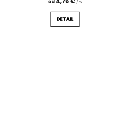
4,76 €
od
/ m
DETAIL