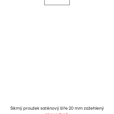
Šikmý proužek saténový šíře 20 mm zažehlený