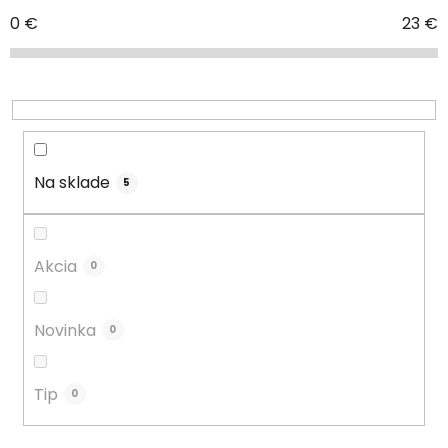
i
0
€
23
€
e
p
r
o
d
u
Na sklade
5
k
t
o
Akcia
0
v
Novinka
0
Tip
0