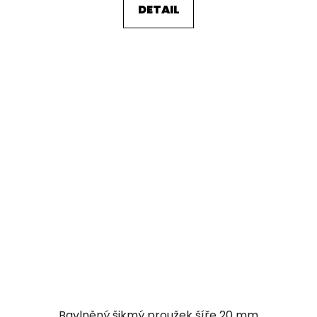
DETAIL
Bavlněný šikmý proužek šíře 20 mm