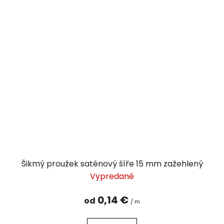
Šikmý proužek saténový šíře 15 mm zažehlený
Vypredané
0,14 €
od
/ m