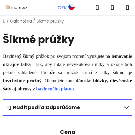
Prejsť
Hľadať
NÁKUP
CZK
na
obsah
KOŠÍK
Domov
/
Galantéria
/
Šikmé prúžky
Šikmé prúžky
Bavlnený šikmý prúžok pri svojom tvorení využijete na
lemovanie
okrajov látky
. Tak, aby nikde nevykukovali nitky a okraje boli
pekne zahladené. Pretože sa prúžok strihá z látky šikmo, je
bezchybne pružný
. Olemujete ním
dámske blúzky, dievčenské
šaty aj obrusy z
bavlneného plátna
.
R
Radiť podľa:
Odporúčame
a
d
e
Cena
n