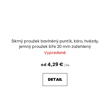
Šikmý proužek bavlněný puntík, káro, hvězdy,
jemný proužek šíře 20 mm zažehlený
Vypredané
4,29 €
od
/ ks
DETAIL