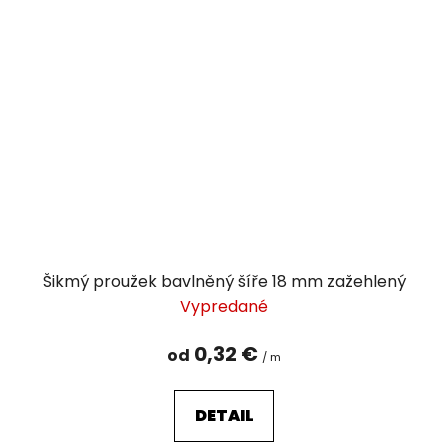
Šikmý proužek bavlněný šíře 18 mm zažehlený
Vypredané
0,32 €
od
/ m
DETAIL