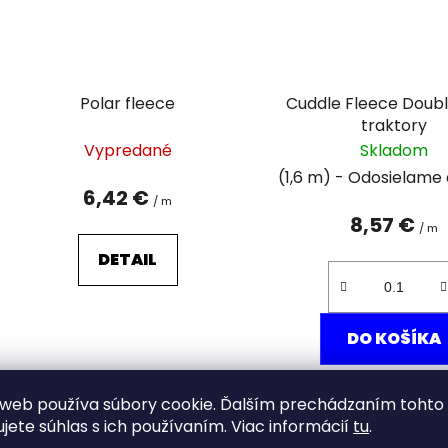
Polar fleece
Cuddle Fleece Doub
traktory
Vypredané
Skladom
(1,6 m)
6,42 €
/ m
8,57 €
/ m
DETAIL
DO KOŠÍKA
web používa súbory cookie. Ďalším prechádzaním tohto
ujete súhlas s ich používaním. Viac informácií
tu
.