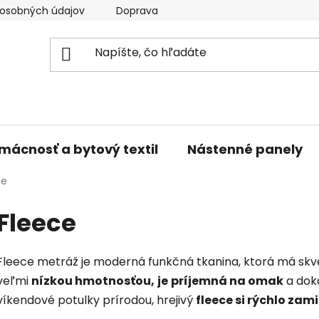
osobných údajov
Doprava a platba
Kontakty
V
mácnosť a bytový textil
Nástenné panely
ce
Fleece
Fleece metráž je moderná funkčná tkanina, ktorá má skv
veľmi
nízkou hmotnosťou,
je
príjemná na omak
a dok
víkendové potulky prírodou, hrejivý
fleece si rýchlo zami