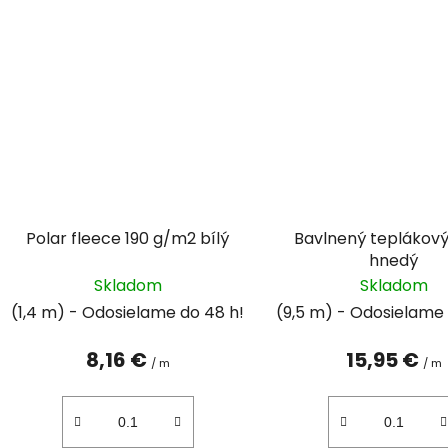
Polar fleece 190 g/m2 bílý
Bavlnený teplákový
hnedý
Skladom
Skladom
(1,4 m)
(9,5 m)
8,16 €
15,95 €
/ m
/ m