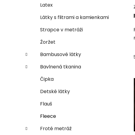
e
n
Latex
e
Látky s flitrami a kamienkami
l
Strapce v metráži
Žoržet
Bambusové látky
Bavlnená tkanina
Čipka
Detské látky
Flauš
Fleece
Froté metráž