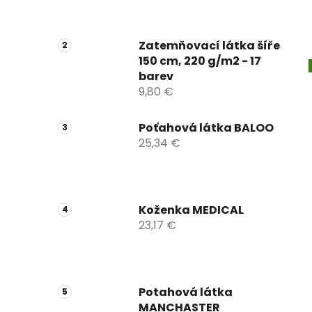
Zatemňovací látka šíře
150 cm, 220 g/m2 - 17
barev
9,80 €
Poťahová látka BALOO
25,34 €
Koženka MEDICAL
23,17 €
Potahová látka
MANCHASTER