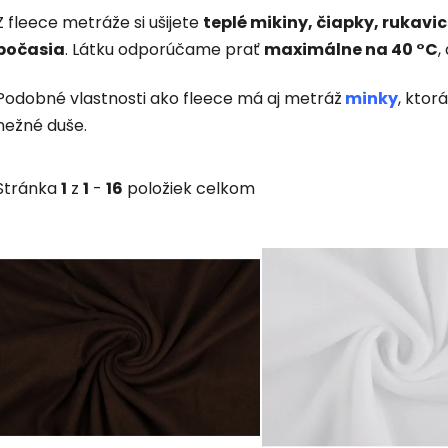
Z fleece metráže si ušijete
teplé mikiny, čiapky, rukavi
počasia
. Látku odporúčame prať
maximálne na 40 °C
,
Podobné vlastnosti ako fleece má aj metráž
minky
, ktor
nežné duše.
Stránka
1
z
1
-
16
položiek celkom
V
ý
p
i
s
p
r
o