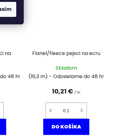
asím
ci na
Flanel/fleece pejsci na ecru
Skladom
(16,3 m)
10,21 €
/ m
DO KOŠÍKA