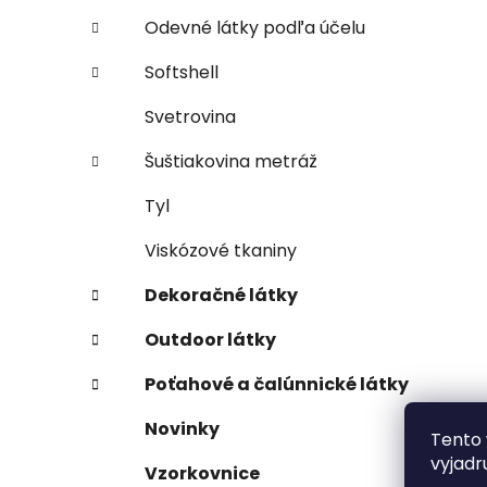
Odevné látky podľa účelu
Softshell
Svetrovina
Šuštiakovina metráž
Tyl
Viskózové tkaniny
Dekoračné látky
Outdoor látky
Poťahové a čalúnnické látky
Novinky
Tento 
vyjadr
Vzorkovnice