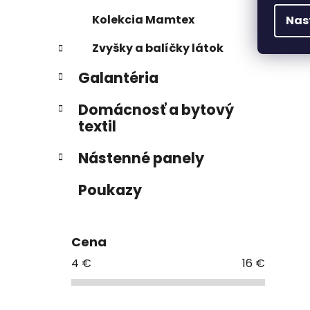
Kolekcia Mamtex
Nas
Zvyšky a balíčky látok
Galantéria
Domácnosť a bytový
textil
Nástenné panely
Poukazy
Cena
4
€
16
€