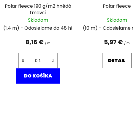
d
Polar fleece 190 g/m2 hnědá
Polar fleece
u
tmavší
k
Skladom
Skladom
t
(1,4 m)
(10 m)
o
v
8,16 €
5,97 €
/ m
/ m
DETAIL
DO KOŠÍKA