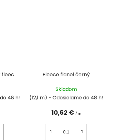
 fleec
Fleece flanel černý
Skladom
(12,1 m)
10,62 €
/ m