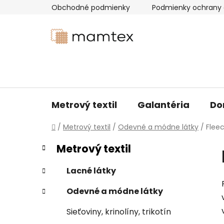
Prejsť
Obchodné podmienky
Podmienky ochrany 
na
obsah
Metrový textil
Galantéria
Do
Domov
/
Metrový textil
/
Odevné a módne látky
/
Flee
B
K
Preskočiť
Metrový textil
a
kategórie
o
t
č
Lacné látky
e
n
g
Odevné a módne látky
ý
ó
p
r
Sieťoviny, krinolíny, trikotín
i
a