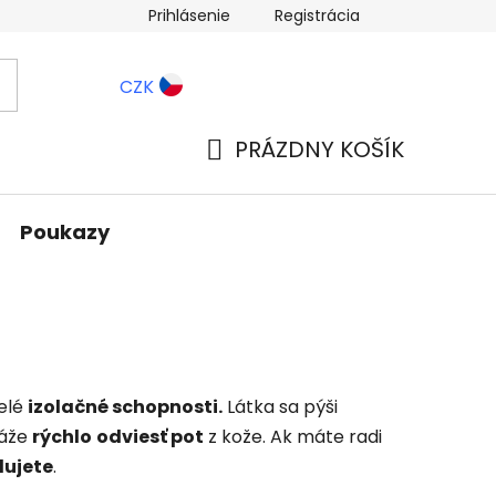
Prihlásenie
Registrácia
ernostné zľavy
Blog
CZK
PRÁZDNY KOŠÍK
NÁKUPNÝ
KOŠÍK
Poukazy
elé
izolačné schopnosti.
Látka sa pýši
áže
rýchlo
odviesť pot
z kože. Ak máte radi
lujete
.