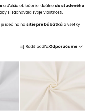
ce
a ďalšie oblečenie ideálne
do studeného
 aby si zachovala svoje vlastnosti.
á je ideálna na
šitie pre bábätká
a všetky
R
Radiť podľa:
Odporúčame
a
d
e
n
i
e
p
r
o
d