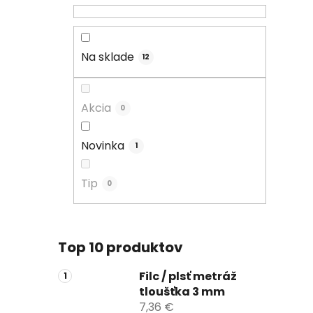
Na sklade
12
Akcia
0
Novinka
1
Tip
0
Top 10 produktov
Filc / plsť metráž
tloušťka 3 mm
7,36 €