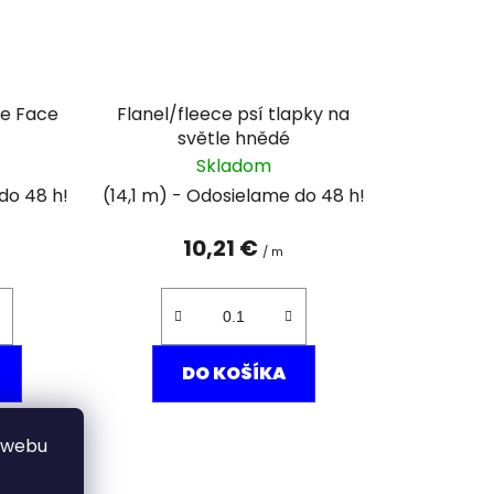
le Face
Flanel/fleece psí tlapky na
světle hnědé
Skladom
(14,1 m)
10,21 €
/ m
DO KOŠÍKA
 webu