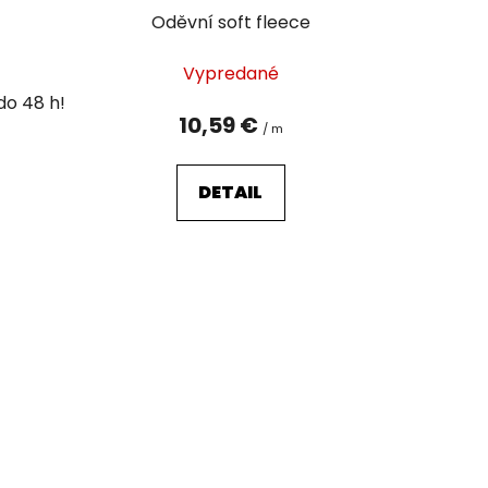
u
Oděvní soft fleece
k
t
Vypredané
o
v
10,59 €
/ m
DETAIL