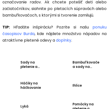
označovanie radov. Ak chcete potešiť deti alebo
začiatočníkov, siahnite po pletacích súpravách alebo
bambuľkovačoch, s ktorými si tvorenie zamilujú.
TIP:
Hľadáte inšpiráciu? Pozrite si našu
ponuku
časopisov Burda
, kde nájdete množstvo nápadov na
atraktívne pletené odevy a
doplnky
.
Sady na
Bambuľkovače
pletenie a
a sady na
háčkovanie
pletenie
Háčiky na
Ihlice
háčkovanie
Pomôcky na
Lyká
pletenie a