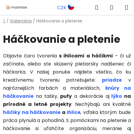
Prejsť
Hľadať
NÁKUP
CZK
na
obsah
KOŠÍK
Domov
/
Galantéria
/
Háčkovanie a pletenie
Háčkovanie a pletenie
Objavte čaro tvorenia
s ihlicami a háčikmi
– či už
začínate, alebo ste skúsený pletiarsky nadšenec či
háčkarka. V našej ponuke nájdete všetko, čo ku
kreatívnemu tvoreniu potrebujete:
priadze
v
najrôznejších farbách a materiáloch,
šnúry
na
háčkovanie
na tašky,
pufy
a dekorácie aj
lýko
na
prírodné a letné projekty
. Nechýbajú ani kvalitné
háčiky na háčkovanie
a
ihlice
, vďaka ktorým bude
práca plynulá a pohodlná. S pomôckami na pletenie a
háčkovanie si uľahčíte organizáciu, meranie aj