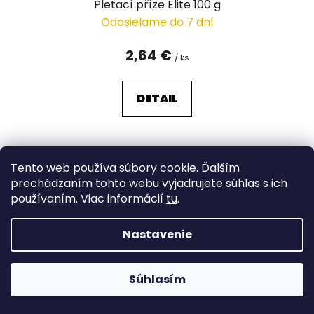
Pletací příze Elite 100 g
Odosielame do 7 dní
2,64 €
/ ks
DETAIL
Tento web používa súbory cookie. Ďalším
prechádzaním tohto webu vyjadrujete súhlas s ich
používaním. Viac informácií
tu
.
Nastavenie
Súhlasím