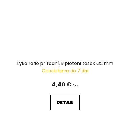
Lýko rafie přírodní, k pletení tašek Ø2 mm
Odosielame do 7 dní
4,40 €
/ ks
DETAIL