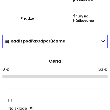
háčkovanie
Šnúry na
Priadze
háčkovanie
R
Radiť podľa:
Odporúčame
a
d
e
Cena
n
i
0
€
83
€
e
p
r
o
d
u
Na sklade
18