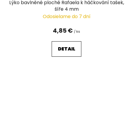
Lýko bavlněné ploché Rafaela k háčkování tašek,
šíře 4 mm
Odosielame do 7 dní
4,85 €
/ ks
DETAIL