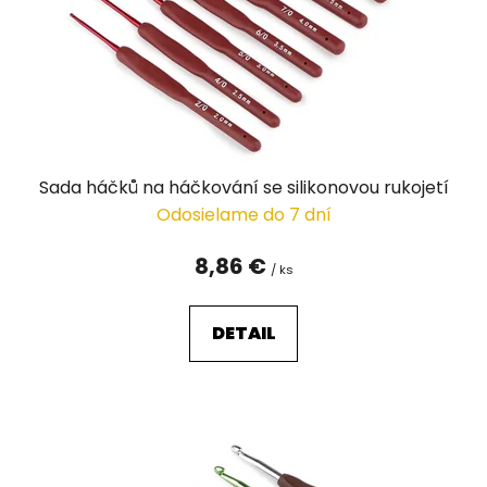
o
d
u
k
t
o
v
Sada háčků na háčkování se silikonovou rukojetí
Odosielame do 7 dní
8,86 €
/ ks
DETAIL