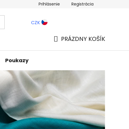
Prihlásenie
Registrácia
ernostné zľavy
Blog
CZK
PRÁZDNY KOŠÍK
NÁKUPNÝ
KOŠÍK
Poukazy