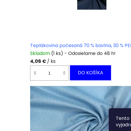
Teplákovina počesaná 70 % bavlna, 30 % 
Skladom
(1 ks)
4,06 €
/ ks
DO KOŠÍKA
Tento 
vyjadr