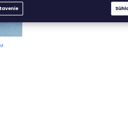
tavenie
Súhl
 M