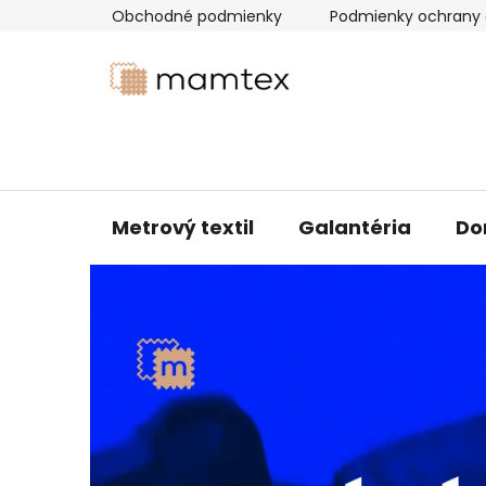
Prejsť
Obchodné podmienky
Podmienky ochrany 
na
obsah
Metrový textil
Galantéria
Do