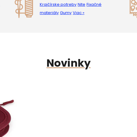
a
Krajčírske potreby
Nite
Fixačné
materiály
Gumy
Viac »
Novinky