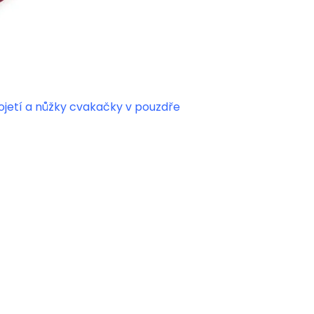
ojetí a nůžky cvakačky v pouzdře