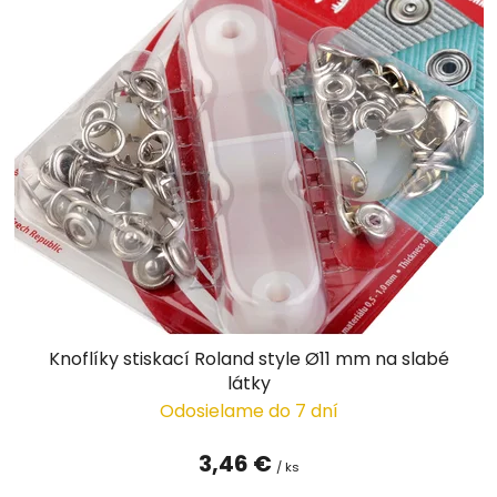
Knoflíky stiskací Roland style Ø11 mm na slabé
látky
Odosielame do 7 dní
3,46 €
/ ks