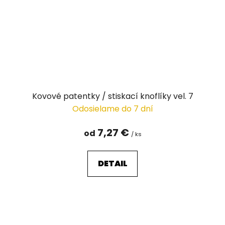
Kovové patentky / stiskací knoflíky vel. 7
Odosielame do 7 dní
7,27 €
od
/ ks
DETAIL