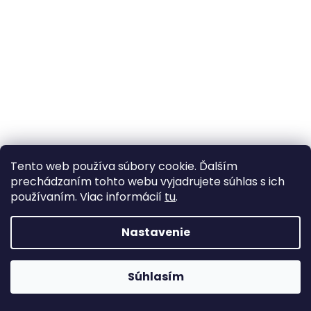
Tento web používa súbory cookie. Ďalším
prechádzaním tohto webu vyjadrujete súhlas s ich
používaním. Viac informácií
tu
.
Nastavenie
Knoflíky stiskací Roland Baby Ø11 mm na slabé
Súhlasím
látky
Odosielame do 7 dní