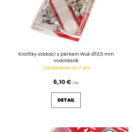
r
o
d
u
k
t
o
v
Knoflíky stiskací s pérkem Wuk Ø13,5 mm
vodotěsné
Odosielame do 7 dní
6,10 €
/ ks
DETAIL