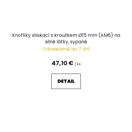
Knoflíky stiskací s kroužkem Ø15 mm (AM6) na
silné látky, sypané
Odosielame do 7 dní
47,10 €
/ ks
DETAIL