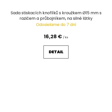
Sada stiskacích knoflíků s kroužkem Ø15 mm s
razičem a průbojníkem, na silné látky
Odosielame do 7 dní
16,28 €
/ ks
DETAIL