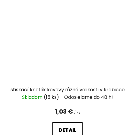
stiskací knoflík kovový různé velikosti v krabičce
Skladom
(15 ks)
1,03 €
/ ks
DETAIL