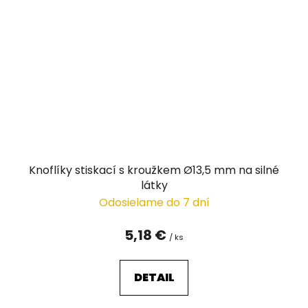
Knoflíky stiskací s kroužkem Ø13,5 mm na silné
látky
Odosielame do 7 dní
5,18 €
/ ks
DETAIL