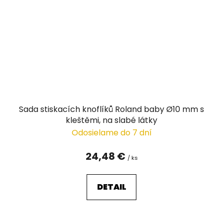
Sada stiskacích knoflíků Roland baby Ø10 mm s
kleštěmi, na slabé látky
Odosielame do 7 dní
24,48 €
/ ks
DETAIL