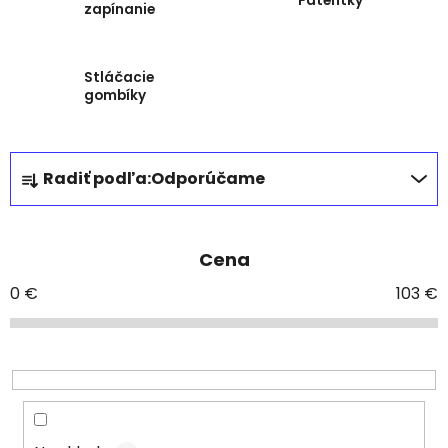
Patentky
zapínanie
Stláčacie
gombíky
R
Radiť podľa:
Odporúčame
a
d
e
Cena
n
i
0
€
103
€
e
p
r
o
d