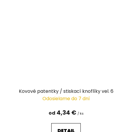
Kovové patentky / stiskací knoflíky vel. 6
Odosielame do 7 dní
4,34 €
od
/ ks
DETAIL