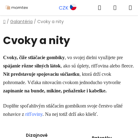
Prejsť
Hľadať
NÁKUP
CZK
na
obsah
KOŠÍK
Domov
/
Galantéria
/
Cvoky a nity
Cvoky a nity
Cvoky, čiže stláčacie gombíky
, vo svojej dielni využijete pre
spájanie rôzne silných látok
, ako sú úplety, rifľovina alebo fleece.
Nit predstavuje spojovaciu súčiastku
, ktorá drží cvok
pohromade. Vďaka nitovacím cvokom jednoducho vytvoríte
zapínanie na bunde, mikine, peňaženke i kabelke.
Doplňte spoľahlivým stláčacím gombíkom svoje čerstvo ušité
nohavice z
rifľoviny
. Na nej totiž drží ako kliešť.
Dizajnové