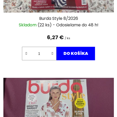
t
o
v
Burda Style 8/2026
Skladom
(22 ks)
6,27 €
/ ks
DO KOŠÍKA