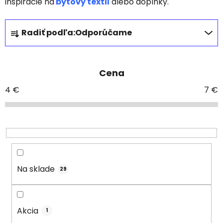
inšpirácie na
bytový textil
alebo doplnky.
R
Radiť podľa:
Odporúčame
a
d
e
Cena
n
i
4
€
7
€
e
p
r
o
d
u
Na sklade
29
k
t
o
Akcia
1
v