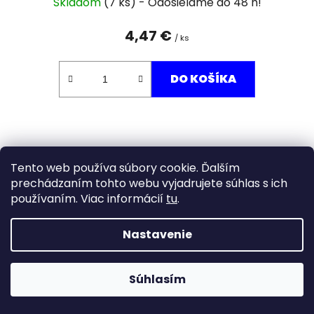
Skladom
(7 ks)
4,47 €
/ ks
DO KOŠÍKA
Tento web používa súbory cookie. Ďalším
prechádzaním tohto webu vyjadrujete súhlas s ich
používaním. Viac informácií
tu
.
Nastavenie
Súhlasím