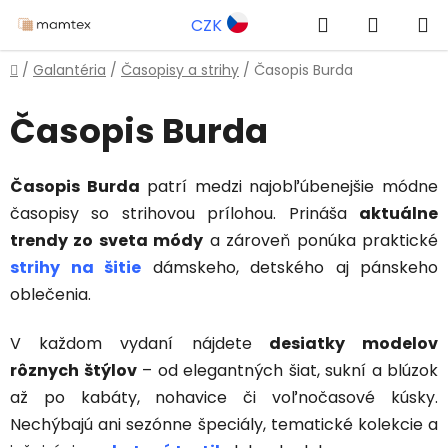
Prejsť
Hľadať
NÁKUP
CZK
na
obsah
KOŠÍK
Domov
/
Galantéria
/
Časopisy a strihy
/
Časopis Burda
Časopis Burda
Časopis Burda
patrí medzi najobľúbenejšie módne
časopisy so strihovou prílohou. Prináša
aktuálne
trendy zo sveta módy
a zároveň ponúka praktické
strihy na šitie
dámskeho, detského aj pánskeho
oblečenia.
V každom vydaní nájdete
desiatky modelov
rôznych štýlov
– od elegantných šiat, sukní a blúzok
až po kabáty, nohavice či voľnočasové kúsky.
Nechýbajú ani sezónne špeciály, tematické kolekcie a