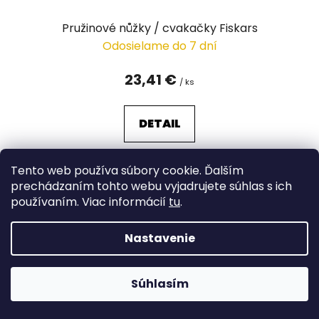
Pružinové nůžky / cvakačky Fiskars
Odosielame do 7 dní
23,41 €
/ ks
DETAIL
Tento web používa súbory cookie. Ďalším
prechádzaním tohto webu vyjadrujete súhlas s ich
používaním. Viac informácií
tu
.
Nastavenie
Súhlasím