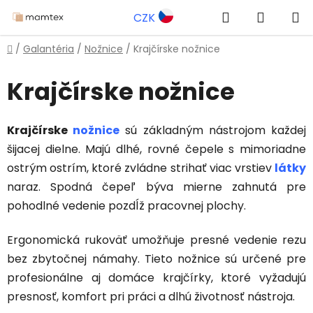
Prejsť
Hľadať
NÁKUP
CZK
na
obsah
KOŠÍK
Domov
/
Galantéria
/
Nožnice
/
Krajčírske nožnice
Krajčírske nožnice
Krajčírske
nožnice
sú základným nástrojom každej
šijacej dielne. Majú dlhé, rovné čepele s mimoriadne
ostrým ostrím, ktoré zvládne strihať viac vrstiev
látky
naraz. Spodná čepeľ býva mierne zahnutá pre
pohodlné vedenie pozdĺž pracovnej plochy.
Ergonomická rukoväť umožňuje presné vedenie rezu
bez zbytočnej námahy. Tieto nožnice sú určené pre
profesionálne aj domáce krajčírky, ktoré vyžadujú
presnosť, komfort pri práci a dlhú životnosť nástroja.