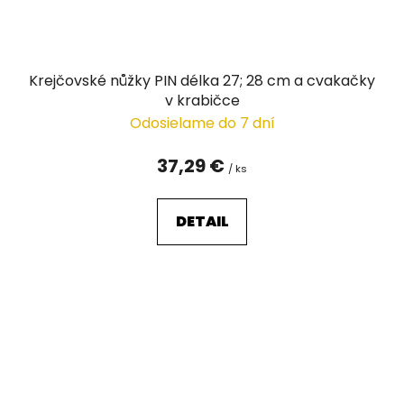
Krejčovské nůžky PIN délka 27; 28 cm a cvakačky
v krabičce
Odosielame do 7 dní
37,29 €
/ ks
DETAIL