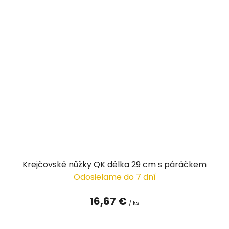
Krejčovské nůžky QK délka 29 cm s páráčkem
Odosielame do 7 dní
16,67 €
/ ks