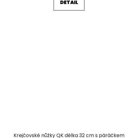
DETAIL
Krejčovské nůžky QK délka 32 cm s páráčkem