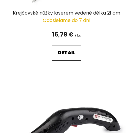
o
v
Krejčovské nůžky laserem vedené délka 21 cm
Odosielame do 7 dní
15,78 €
/ ks
DETAIL