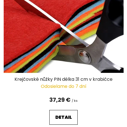
Krejčovské nůžky PIN délka 31 cm v krabičce
Odosielame do 7 dní
37,29 €
/ ks
DETAIL