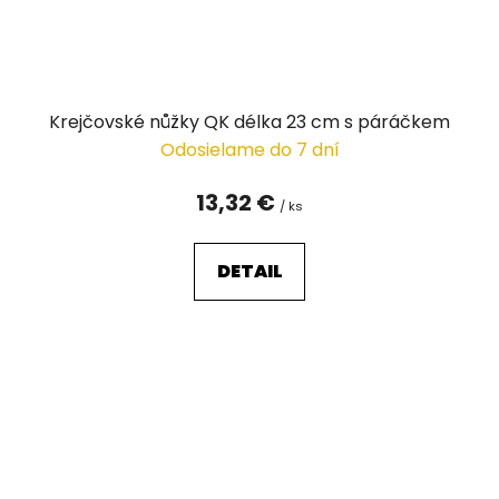
Krejčovské nůžky QK délka 23 cm s páráčkem
Odosielame do 7 dní
13,32 €
/ ks
DETAIL