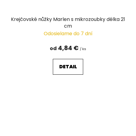
Krejčovské nůžky Marlen s mikrozoubky délka 21
cm
Odosielame do 7 dní
4,84 €
od
/ ks
DETAIL