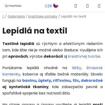
Prejsť
Hľadať
NÁKUP
CZK
na
obsah
KOŠÍK
Domov
/
Galantéria
/
Krajčírske potreby
/
Lepidlá na textil
Lepidlá na textil
Textilné lepidlá
sú rýchlym a efektívnym riešením
tam, kde šitie nie je možné alebo žiaduce. Využijete ich
pri
opravách
, výrobe
dekorácií
aj
kreatívnej tvorbe.
Ponúkame lepidlá vhodné na
látky
,
štrasové
kamienky
, koberce aj ďalšie bežné materiály. Skvelo
fungujú na
bavlnu
,
úplety
,
rifľovinu
,
filc
,
dekoračné
aj syntetické tkaniny
, kde zabezpečia pevné a
spoľahlivé spojenie bez nutnosti šitia.
Na rôzne opravy a úpravy využijete aj lepidlá
proti