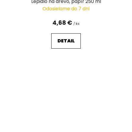
Lepidlo na dřevo, papír 250 ml
Odosielame do 7 dní
4,68 €
/ ks
DETAIL