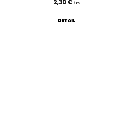
2,30 €
/ ks
DETAIL