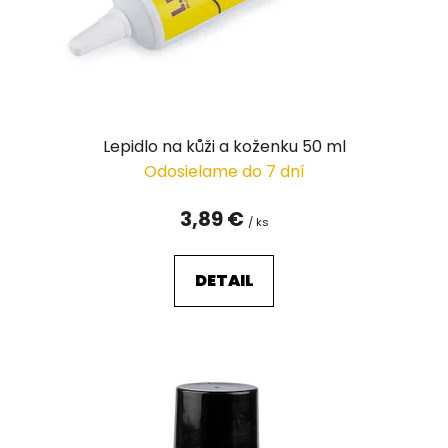
d
u
k
t
o
v
Lepidlo na kůži a koženku 50 ml
Odosielame do 7 dní
3,89 €
/ ks
DETAIL