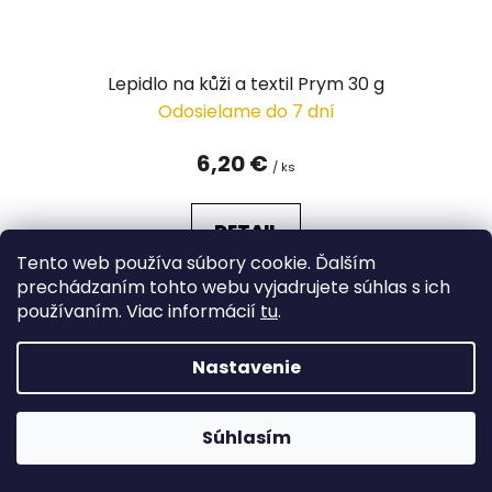
Lepidlo na kůži a textil Prym 30 g
Odosielame do 7 dní
6,20 €
/ ks
DETAIL
Tento web používa súbory cookie. Ďalším
prechádzaním tohto webu vyjadrujete súhlas s ich
používaním. Viac informácií
tu
.
Nastavenie
Súhlasím