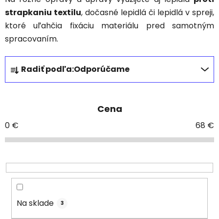
strapkaniu textilu
, dočasné lepidlá či lepidlá v spreji,
ktoré uľahčia fixáciu materiálu pred samotným
spracovaním.
R
Radiť podľa:
Odporúčame
a
d
e
Cena
n
i
0
€
68
€
e
p
r
o
d
u
Na sklade
3
k