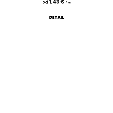
1,43 €
od
/ ks
DETAIL