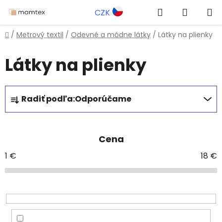
Prejsť
Hľadať
NÁKUP
CZK
na
obsah
KOŠÍK
Domov
/
Metrový textil
/
Odevné a módne látky
/
Látky na plienky
Látky na plienky
R
Radiť podľa:
Odporúčame
a
d
e
Cena
n
i
1
€
18
€
e
p
r
o
d