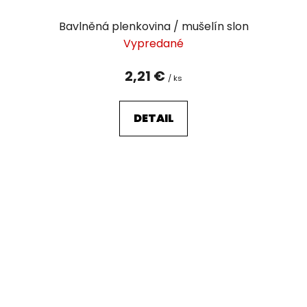
Bavlněná plenkovina / mušelín slon
Vypredané
2,21 €
/ ks
DETAIL