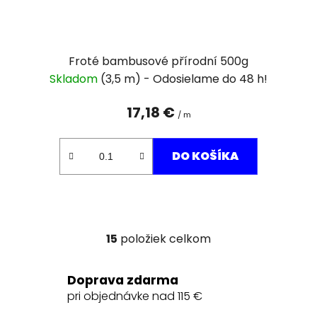
Froté bambusové přírodní 500g
Skladom
(3,5 m)
17,18 €
/ m
DO KOŠÍKA
15
položiek celkom
O
v
l
Doprava zdarma
á
pri objednávke nad 115 €
d