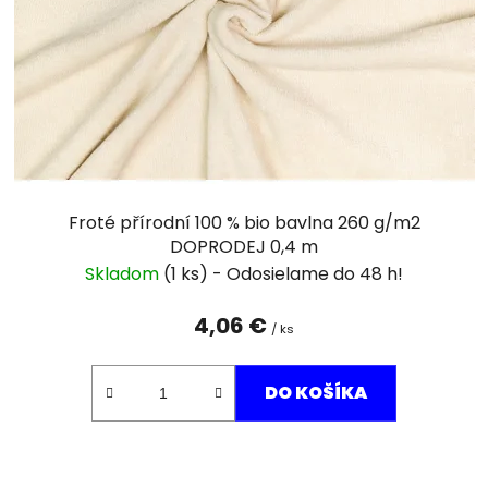
r
o
d
u
k
t
o
v
Froté přírodní 100 % bio bavlna 260 g/m2
DOPRODEJ 0,4 m
Skladom
(1 ks)
4,06 €
/ ks
DO KOŠÍKA