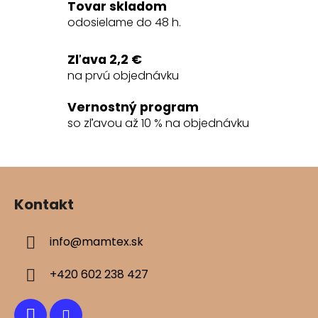
a
Tovar skladom
c
odosielame do 48 h.
i
e
Zľava 2,2 €
p
na prvú objednávku
r
v
Vernostný program
k
so zľavou až 10 % na objednávku
y
v
ý
Z
p
á
i
Kontakt
s
p
u
ä
info
@
mamtex.sk
t
i
+420 602 238 427
e