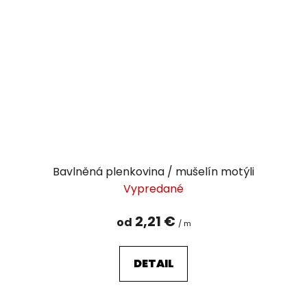
Bavlněná plenkovina / mušelín motýli
Vypredané
2,21 €
od
/ m
DETAIL