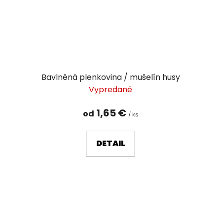
Bavlněná plenkovina / mušelín husy
Vypredané
1,65 €
od
/ ks
DETAIL