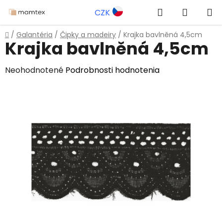
Prejsť
Hľadať
NÁKUP
CZK
na
obsah
KOŠÍK
Domov
/
Galantéria
/
Čipky a madeiry
/
Krajka bavlněná 4,5cm
Krajka bavlněná 4,5cm
Priemerné
Neohodnotené
Podrobnosti hodnotenia
hodnotenie
produktu
je
0,0
z
5
hviezdičiek.