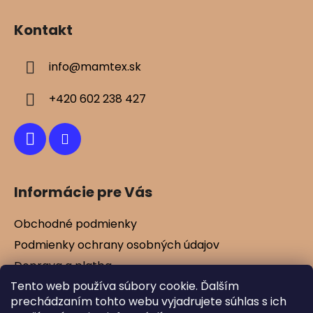
Z
á
Kontakt
p
ä
info
@
mamtex.sk
t
i
+420 602 238 427
e
Informácie pre Vás
Obchodné podmienky
Podmienky ochrany osobných údajov
Doprava a platba
Tento web používa súbory cookie. Ďalším
Kontakty
prechádzaním tohto webu vyjadrujete súhlas s ich
Vernostné zľavy