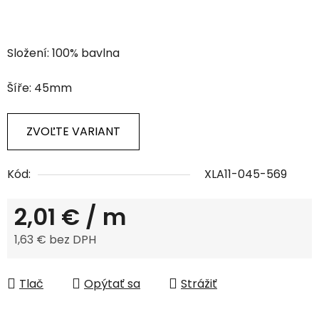
Složení: 100% bavlna
Šíře: 45mm
ZVOĽTE VARIANT
Kód:
XLA11-045-569
2,01 €
/ m
1,63 € bez DPH
Jednotková cena:
Tlač
Opýtať sa
Strážiť