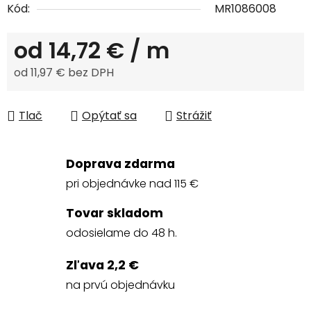
Kód:
MR1086008
od
14,72 €
/ m
od
11,97 €
bez DPH
Jednotková cena:
Tlač
Opýtať sa
Strážiť
Doprava zdarma
pri objednávke nad 115 €
Tovar skladom
odosielame do 48 h.
Zľava 2,2 €
na prvú objednávku