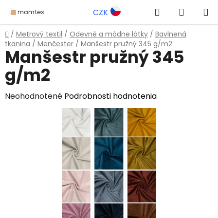
Prejsť
Hľadať
NÁKUP
CZK
na
obsah
KOŠÍK
Domov
/
Metrový textil
/
Odevné a módne látky
/
Bavlnená
tkanina
/
Menčester
/
Manšestr pružný 345 g/m2
Manšestr pružný 345
g/m2
Priemerné
Neohodnotené
Podrobnosti hodnotenia
hodnotenie
produktu
je
0,0
z
5
hviezdičiek.