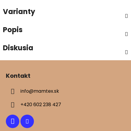
Varianty
Popis
Diskusia
Z
á
Kontakt
p
ä
info
@
mamtex.sk
t
i
+420 602 238 427
e