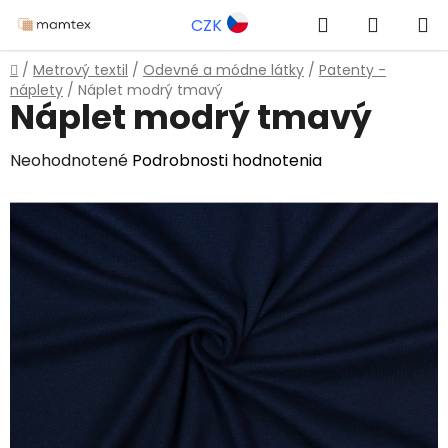
Prejsť
Hľadať
NÁKUP
CZK
na
obsah
KOŠÍK
Domov
/
Metrový textil
/
Odevné a módne látky
/
Patenty -
náplety
/
Náplet modrý tmavý
Náplet modrý tmavý
Priemerné
Neohodnotené
Podrobnosti hodnotenia
hodnotenie
produktu
je
0,0
z
5
hviezdičiek.