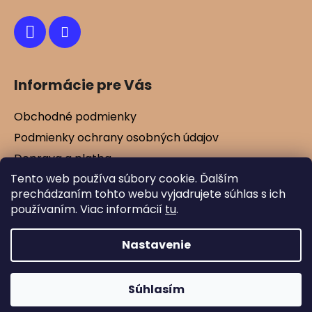
e
Informácie pre Vás
Obchodné podmienky
Podmienky ochrany osobných údajov
Doprava a platba
Tento web používa súbory cookie. Ďalším
Kontakty
prechádzaním tohto webu vyjadrujete súhlas s ich
Vernostné zľavy
používaním. Viac informácií
tu
.
Blog
Nastavenie
Vytvoril Shoptet
Súhlasím
Copyright 2026
Mamtex.sk
. Všetky práva
vyhradené.