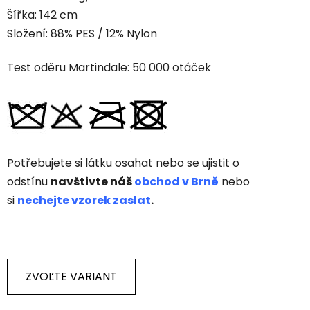
Šířka: 142 cm
Složení: 88% PES / 12% Nylon
Test oděru Martindale: 50 000 otáček
Potřebujete si látku osahat nebo se ujistit o
odstínu
navštivte náš
obchod v Brně
nebo
si
nechejte vzorek zaslat
.
ZVOĽTE VARIANT