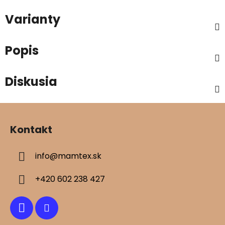
Varianty
Popis
Diskusia
Z
á
Kontakt
p
ä
info
@
mamtex.sk
t
i
+420 602 238 427
e