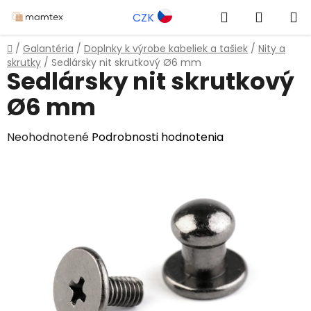
Prejsť
Hľadať
NÁKUP
CZK
na
obsah
KOŠÍK
Domov
/
Galantéria
/
Doplnky k výrobe kabeliek a tašiek
/
Nity a
skrutky
/
Sedlársky nit skrutkový Ø6 mm
Sedlársky nit skrutkový
Ø6 mm
Priemerné
Neohodnotené
Podrobnosti hodnotenia
hodnotenie
produktu
je
0,0
z
5
hviezdičiek.