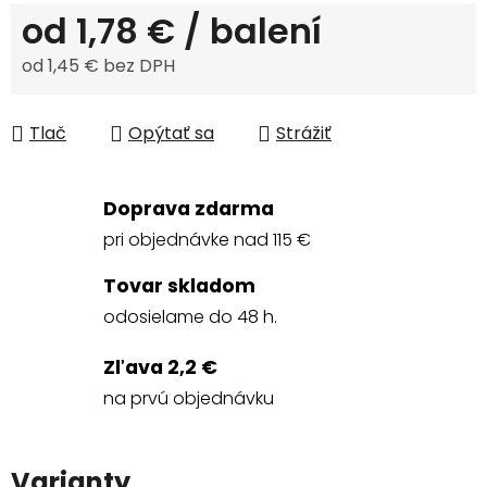
od
1,78 €
/ balení
od
1,45 €
bez DPH
Jednotková cena:
Tlač
Opýtať sa
Strážiť
Doprava zdarma
pri objednávke nad 115 €
Tovar skladom
odosielame do 48 h.
Zľava 2,2 €
na prvú objednávku
Varianty