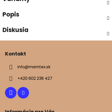
Popis
Diskusia
Z
á
Kontakt
p
ä
info
@
mamtex.sk
t
i
+420 602 238 427
e
Informácie pre Vás