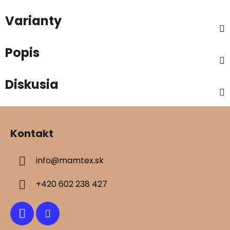
Varianty
Popis
Diskusia
Z
á
Kontakt
p
ä
info
@
mamtex.sk
t
i
+420 602 238 427
e