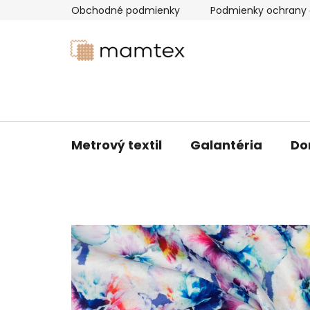
Prejsť
Obchodné podmienky
Podmienky ochrany 
na
obsah
Metrový textil
Galantéria
Do