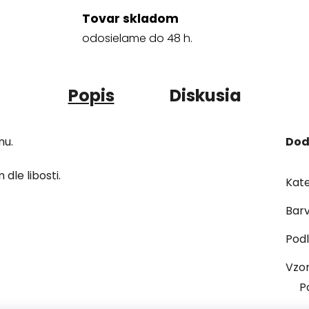
Tovar skladom
odosielame do 48 h.
Popis
Diskusia
mu.
Dod
dle libosti.
Kate
Bar
Podl
Vzo
P