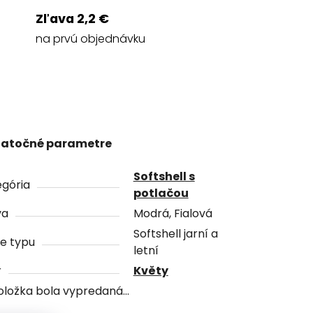
Zľava 2,2 €
na prvú objednávku
atočné parametre
Softshell s
gória
potlačou
va
Modrá, Fialová
Softshell jarní a
e typu
letní
r
Květy
oložka bola vypredaná…