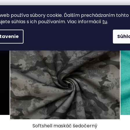
web používa súbory cookie. Ďalším prechádzaním tohto
Súvisiaci tovar
ujete súhlas s ich používaním. Viac informácií
tu
.
tavenie
Súhl
Softshell maskáč šedočerný