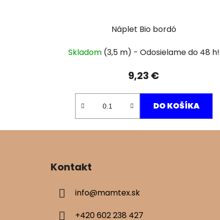
Náplet Bio bordó
Skladom
(3,5 m)
9,23 €
DO KOŠÍKA
Z
á
Kontakt
p
ä
info
@
mamtex.sk
t
i
+420 602 238 427