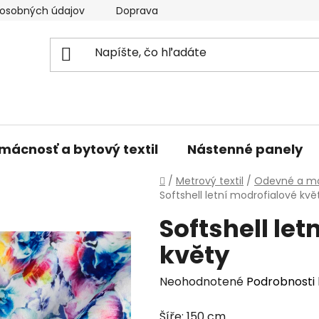
osobných údajov
Doprava a platba
Kontakty
V
mácnosť a bytový textil
Nástenné panely
Domov
/
Metrový textil
/
Odevné a mó
Softshell letní modrofialové kvě
Softshell le
květy
Priemerné
Neohodnotené
Podrobnosti
hodnotenie
Šíře: 150 cm