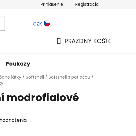
Prihlásenie
Registrácia
ernostné zľavy
Blog
CZK
PRÁZDNY KOŠÍK
NÁKUPNÝ
KOŠÍK
Poukazy
dne látky
/
Softshell
/
Softshell s potlačou
/
ty
tní modrofialové
 hodnotenia