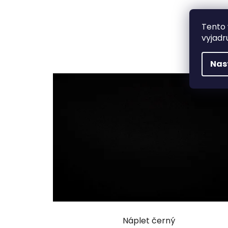
Tento 
vyjadr
Nas
Náplet černý