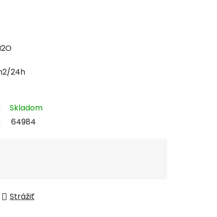
H2O
m2/24h
Skladom
64984
Strážiť