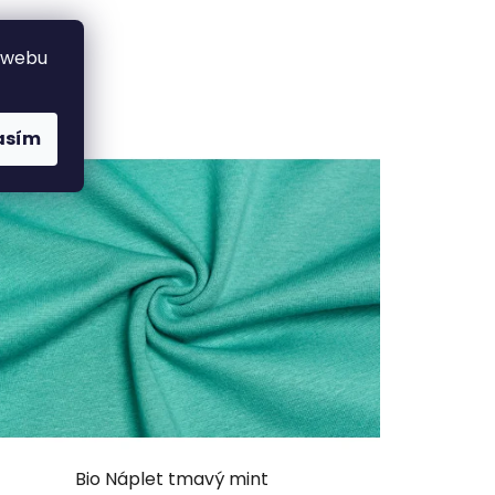
 webu
asím
Bio Náplet tmavý mint