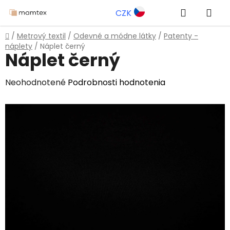
Prejsť
Hľadať
NÁ
CZK
na
obsah
KOŠ
Domov
/
Metrový textil
/
Odevné a módne látky
/
Patenty -
náplety
/
Náplet černý
Náplet černý
Priemerné
Neohodnotené
Podrobnosti hodnotenia
hodnotenie
produktu
je
0,0
z
5
hviezdičiek.