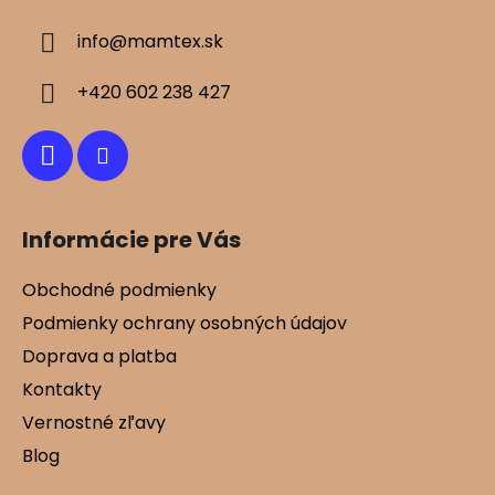
ä
info
@
mamtex.sk
t
i
+420 602 238 427
e
Informácie pre Vás
Obchodné podmienky
Podmienky ochrany osobných údajov
Doprava a platba
Kontakty
Vernostné zľavy
Blog