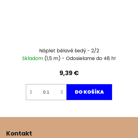
Náplet bělavě šedý - 2/2
Skladom
(1,5 m)
9,39 €
DO KOŠÍKA
Z
á
Kontakt
p