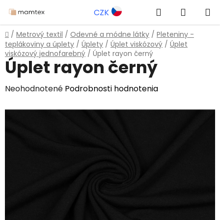
Prejsť
Hľadať
NÁKUP
CZK
na
obsah
KOŠÍK
Domov
/
Metrový textil
/
Odevné a módne látky
/
Pleteniny -
teplákoviny a úplety
/
Úplety
/
Úplet viskózový
/
Úplet
viskózový jednofarebný
/
Úplet rayon černý
Úplet rayon černý
Priemerné
Neohodnotené
Podrobnosti hodnotenia
hodnotenie
produktu
je
0,0
z
5
hviezdičiek.