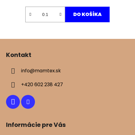
DO KOŠÍKA
Z
á
Kontakt
p
ä
info
@
mamtex.sk
t
i
+420 602 238 427
e
Informácie pre Vás