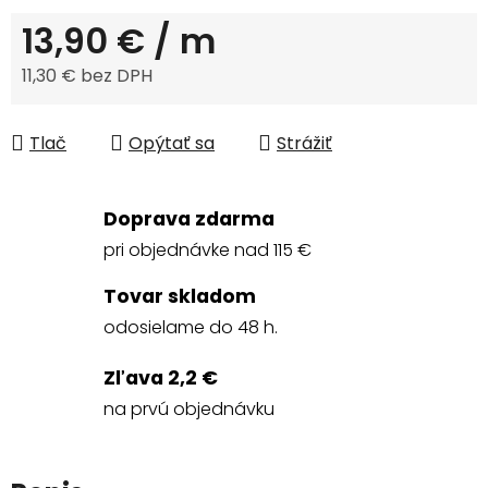
13,90 €
/ m
11,30 € bez DPH
Jednotková cena:
Tlač
Opýtať sa
Strážiť
Doprava zdarma
pri objednávke nad 115 €
Tovar skladom
odosielame do 48 h.
Zľava 2,2 €
na prvú objednávku