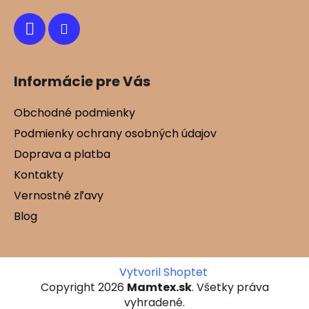
e
Informácie pre Vás
Obchodné podmienky
Podmienky ochrany osobných údajov
Doprava a platba
Kontakty
Vernostné zľavy
Blog
Vytvoril Shoptet
Copyright 2026
Mamtex.sk
. Všetky práva
vyhradené.