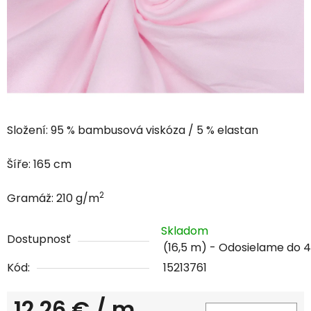
Složení: 95 % bambusová viskóza / 5 % elastan
Šíře: 165 cm
2
Gramáž: 210 g/m
Skladom
Dostupnosť
(16,5 m)
Kód:
15213761
12,26 €
/ m