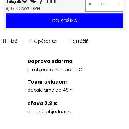
9,97 € bez DPH
Jednotková cena:
DO KOŠÍKA
Tlač
Opýtať sa
Strážiť
Doprava zdarma
pri objednávke nad 115 €
Tovar skladom
odosielame do 48 h.
Zľava 2,2 €
na prvú objednávku