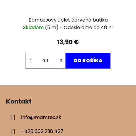
Bambusový úplet červená batika
Skladom
(5 m)
13,90 €
DO KOŠÍKA
Z
á
Kontakt
p
ä
info
@
mamtex.sk
t
i
+420 602 238 427