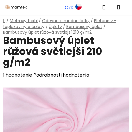
Prejsť
Hľadať
NÁK
CZK
na
obsah
KOŠ
Domov
/
Metrový textil
/
Odevné a módne látky
/
Pleteniny -
teplákoviny a úplety
/
Úplety
/
Bambusový úplet
/
Bambusový úplet růžová světlejší 210 g/m2
Bambusový úplet
růžová světlejší 210
g/m2
Priemerné
1 hodnotenie
Podrobnosti hodnotenia
hodnotenie
produktu
je
5,0
z
5
hviezdičiek.