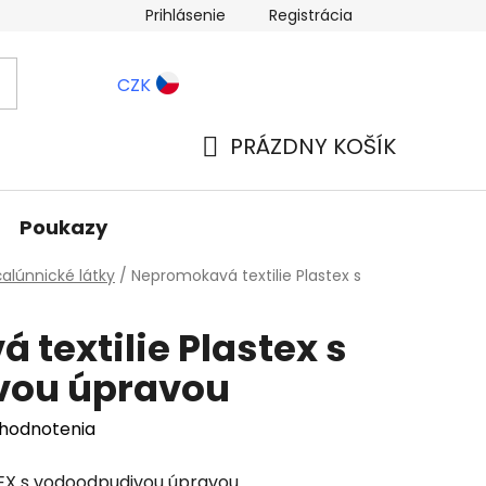
Prihlásenie
Registrácia
ernostné zľavy
Blog
CZK
PRÁZDNY KOŠÍK
NÁKUPNÝ
KOŠÍK
Poukazy
alúnnické látky
/
Nepromokavá textilie Plastex s
textilie Plastex s
vou úpravou
 hodnotenia
EX s vodoodpudivou úpravou.