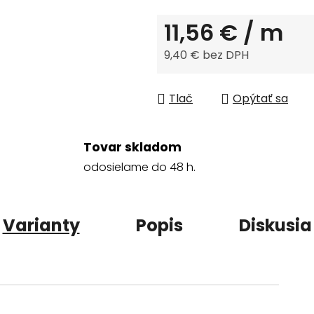
11,56 €
/ m
9,40 € bez DPH
Jednotková cena:
Tlač
Opýtať sa
Tovar skladom
odosielame do 48 h.
Varianty
Popis
Diskusia