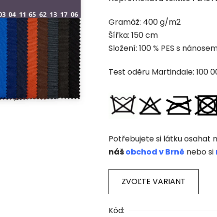
produktu
je
Gramáž: 400 g/m2
0,0
Šířka: 150 cm
z
Složení: 100 % PES s nánose
5
hviezdičiek.
Test oděru Martindale: 100 
Potřebujete si látku osahat n
náš
obchod v Brně
nebo si
ZVOĽTE VARIANT
Kód: