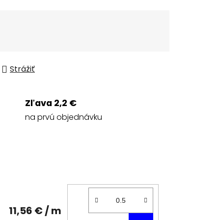
Strážiť
Zľava 2,2 €
na prvú objednávku
11,56 €
/ m