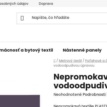
osobných údajov
Doprava a platba
Kontakty
V
mácnosť a bytový textil
Nástenné panely
Domov
/
Metrový textil
/
Poťahové a č
vodoodpudivou úpravou
Nepromokavá 
vodoodpudi
Priemerné
Neohodnotené
Podrobnosti
hodnotenie
Nepromokavá textilie PLAST