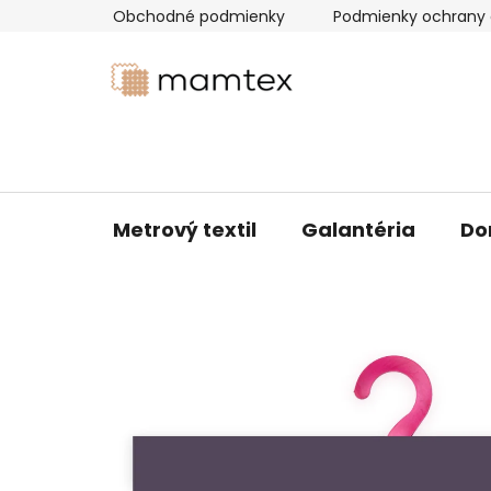
Prejsť
Obchodné podmienky
Podmienky ochrany 
na
obsah
Metrový textil
Galantéria
Do