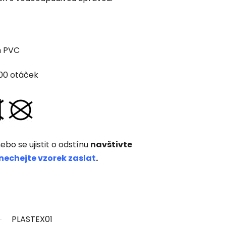
m PVC
000 otáček
ebo se ujistit o odstínu
navštivte
nechejte vzorek zaslat
.
PLASTEX01