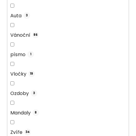
Auta
3
Vánoční
86
písmo
1
Vločky
19
Ozdoby
3
Mandaly
8
Zvíře
34