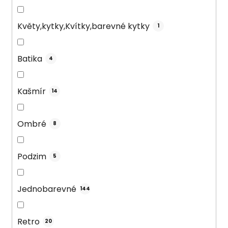
Květy,kytky,Kvítky,barevné kytky
1
Batika
4
Kašmír
14
Ombré
8
Podzim
5
Jednobarevné
144
Retro
20