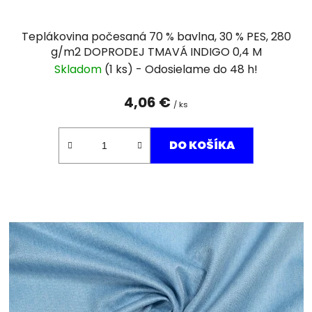
o
v
Teplákovina počesaná 70 % bavlna, 30 % PES, 280
g/m2 DOPRODEJ TMAVÁ INDIGO 0,4 M
Skladom
(1 ks)
4,06 €
/ ks
DO KOŠÍKA