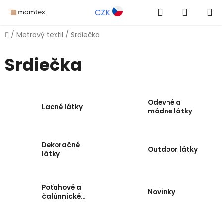
Prejsť
Hľadať
NÁKUP
CZK
na
obsah
KOŠÍK
Domov
/
Metrový textil
/
Srdiečka
Srdiečka
Odevné a
Lacné látky
módne látky
Dekoračné
Outdoor látky
látky
Poťahové a
Novinky
čalúnnické
látky