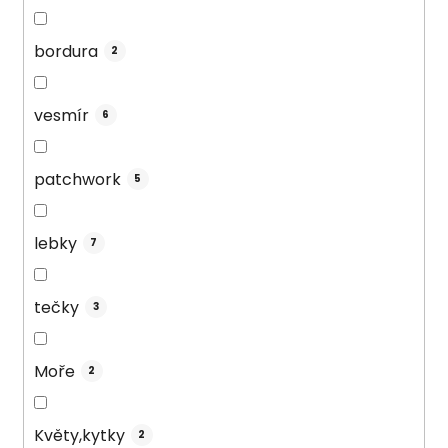
bordura
2
vesmír
6
patchwork
5
lebky
7
tečky
3
Moře
2
Květy,kytky
2