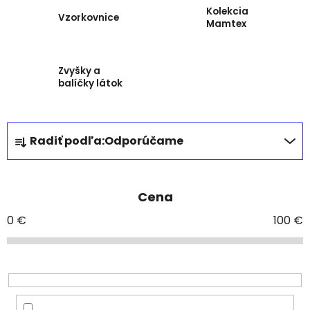
Kolekcia
Vzorkovnice
Mamtex
Zvyšky a
balíčky látok
R
Radiť podľa:
Odporúčame
a
d
e
Cena
n
i
0
€
100
€
e
p
r
o