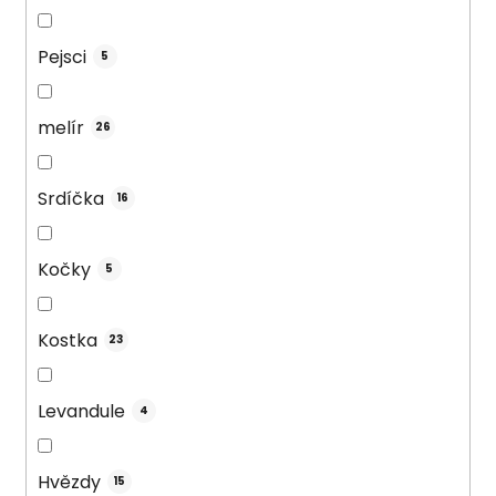
Pejsci
5
melír
26
Srdíčka
16
Kočky
5
Kostka
23
Levandule
4
Hvězdy
15