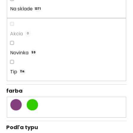
d
u
Na sklade
1371
k
t
o
Akcia
0
v
Novinka
59
Tip
114
farba
Podľa typu