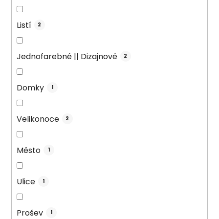
Listí
2
Jednofarebné || Dizajnové
2
Domky
1
Velikonoce
2
Město
1
Ulice
1
Prošev
1