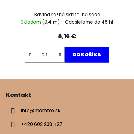
Bavlna režná skřítci na šedé
Skladom
(8,4 m)
8,16 €
DO KOŠÍKA
Z
á
Kontakt
p
ä
info
@
mamtex.sk
t
i
+420 602 238 427
e