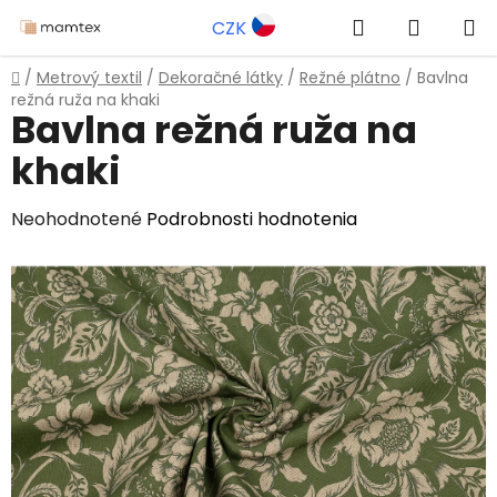
Prejsť
Hľadať
NÁKUP
CZK
na
obsah
KOŠÍK
Domov
/
Metrový textil
/
Dekoračné látky
/
Režné plátno
/
Bavlna
režná ruža na khaki
Bavlna režná ruža na
khaki
Priemerné
Neohodnotené
Podrobnosti hodnotenia
hodnotenie
produktu
je
0,0
z
5
hviezdičiek.