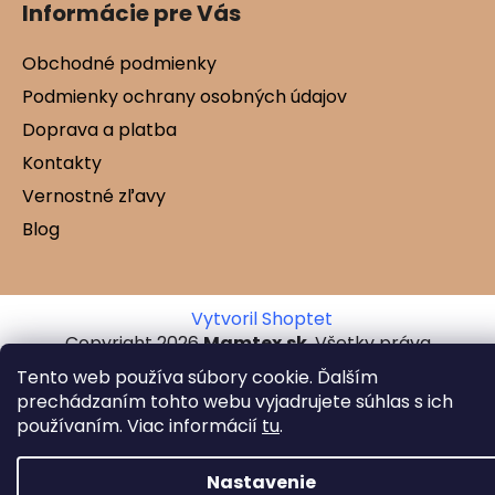
Informácie pre Vás
Obchodné podmienky
Podmienky ochrany osobných údajov
Doprava a platba
Kontakty
Vernostné zľavy
Blog
Vytvoril Shoptet
Copyright 2026
Mamtex.sk
. Všetky práva
vyhradené.
Tento web používa súbory cookie. Ďalším
prechádzaním tohto webu vyjadrujete súhlas s ich
používaním. Viac informácií
tu
.
Nastavenie