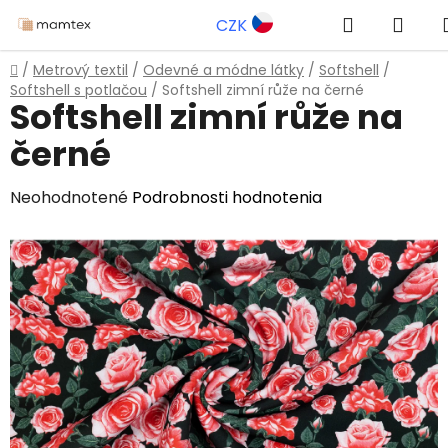
Prejsť
Hľadať
NÁK
CZK
na
obsah
KOŠ
Domov
/
Metrový textil
/
Odevné a módne látky
/
Softshell
/
Softshell s potlačou
/
Softshell zimní růže na černé
Softshell zimní růže na
černé
Priemerné
Neohodnotené
Podrobnosti hodnotenia
hodnotenie
produktu
je
0,0
z
5
hviezdičiek.