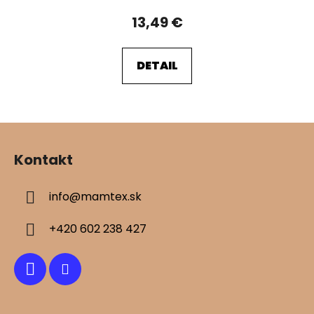
13,49 €
DETAIL
Z
á
Kontakt
p
ä
info
@
mamtex.sk
t
i
+420 602 238 427
e