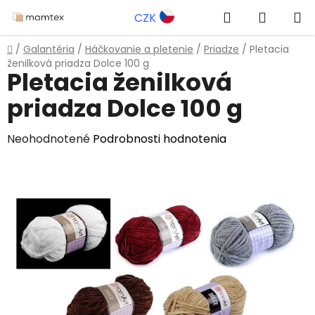
Prejsť
Hľadať
NÁKUP
CZK
na
obsah
KOŠÍK
Domov
/
Galantéria
/
Háčkovanie a pletenie
/
Priadze
/
Pletacia
ženilková priadza Dolce 100 g
Pletacia ženilková
priadza Dolce 100 g
Priemerné
Neohodnotené
Podrobnosti hodnotenia
hodnotenie
produktu
je
0,0
z
5
hviezdičiek.