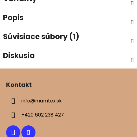
Popis
Súvisiace súbory (1)
Diskusia
Z
á
Kontakt
p
ä
info
@
mamtex.sk
t
i
+420 602 238 427
e