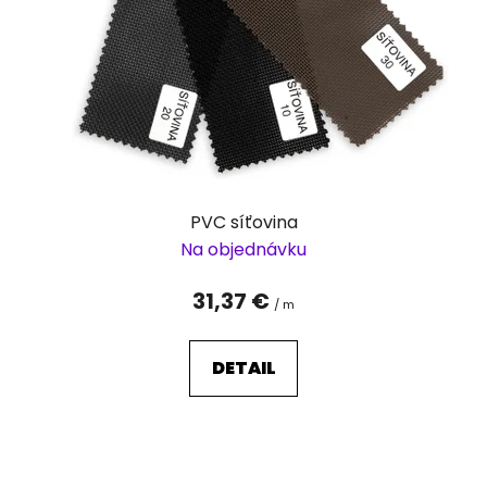
r
o
d
u
k
t
o
v
PVC síťovina
Na objednávku
31,37 €
/ m
DETAIL