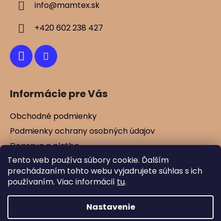
info
@
mamtex.sk
t
i
+420 602 238 427
e
Informácie pre Vás
Obchodné podmienky
Podmienky ochrany osobných údajov
Doprava a platba
Tento web používa súbory cookie. Ďalším
Kontakty
prechádzaním tohto webu vyjadrujete súhlas s ich
Vernostné zľavy
používaním. Viac informácií
tu
.
Blog
Nastavenie