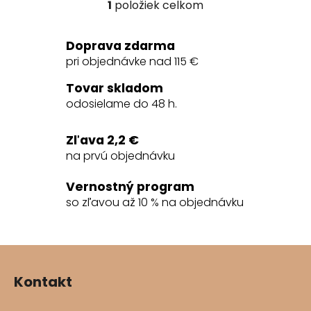
1
položiek celkom
O
v
l
Doprava zdarma
á
pri objednávke nad 115 €
d
a
Tovar skladom
c
odosielame do 48 h.
i
e
Zľava 2,2 €
p
na prvú objednávku
r
v
Vernostný program
k
so zľavou až 10 % na objednávku
y
v
ý
Z
p
á
i
Kontakt
s
p
u
ä