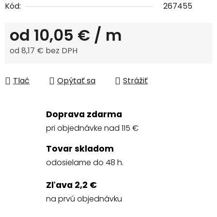
Kód:
267455
od
10,05 €
/ m
od
8,17 €
bez DPH
Jednotková cena:
Tlač
Opýtať sa
Strážiť
Doprava zdarma
pri objednávke nad 115 €
Tovar skladom
odosielame do 48 h.
Zľava 2,2 €
na prvú objednávku