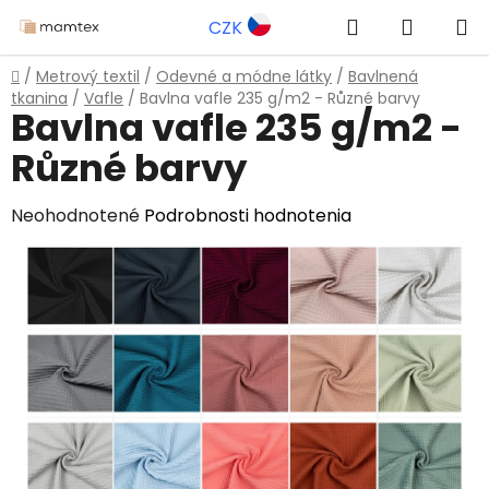
Prejsť
Hľadať
NÁKUP
CZK
na
obsah
KOŠÍK
Domov
/
Metrový textil
/
Odevné a módne látky
/
Bavlnená
tkanina
/
Vafle
/
Bavlna vafle 235 g/m2 - Různé barvy
Bavlna vafle 235 g/m2 -
Různé barvy
Priemerné
Neohodnotené
Podrobnosti hodnotenia
hodnotenie
produktu
je
0,0
z
5
hviezdičiek.