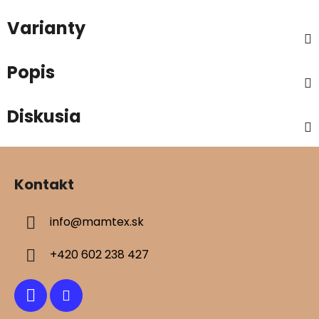
Varianty
Popis
Diskusia
Z
á
Kontakt
p
ä
info
@
mamtex.sk
t
i
+420 602 238 427
e