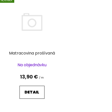
NOVINKA
ý
p
i
s
p
r
o
d
Matracovina prošívaná
u
k
Na objednávku
t
o
13,90 €
/ m
v
DETAIL