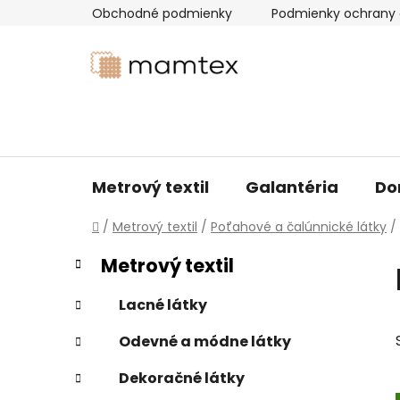
Prejsť
Obchodné podmienky
Podmienky ochrany 
na
obsah
Metrový textil
Galantéria
Do
Domov
/
Metrový textil
/
Poťahové a čalúnnické látky
/
B
K
Preskočiť
Metrový textil
a
kategórie
o
t
č
Lacné látky
e
n
g
Odevné a módne látky
ý
ó
p
r
Dekoračné látky
i
a