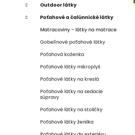
e
n
Outdoor látky
e
Poťahové a čalúnnické látky
l
Matracoviny – látky na matrace
Gobelínové poťahové látky
Poťahová koženka
Poťahové látky mikroplyš
Poťahové látky na kreslá
Poťahové látky na sedacie
súpravy
Poťahové látky na stoličky
Poťahové látky ženilka
Poťahové látky do exteriéru