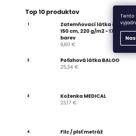
Top 10 produktov
Tento 
vyjadr
Zatemňovací látka šíře
150 cm, 220 g/m2 - 17
barev
Nas
9,80 €
Poťahová látka BALOO
25,34 €
Koženka MEDICAL
23,17 €
Filc / plsť metráž