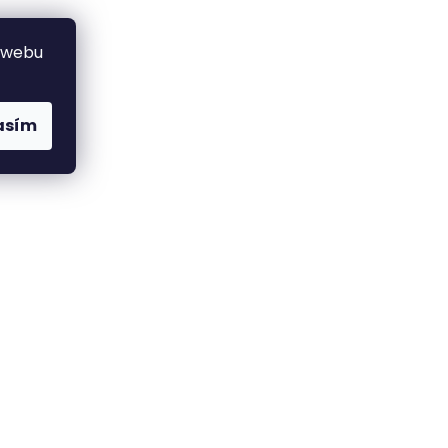
 webu
asím