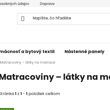
osobných údajov
Doprava a platba
Kontakty
V
mácnosť a bytový textil
Nástenné panely
Matracoviny – látky na matrace
Matracoviny – látky na m
Stránka
1
z
1
-
1
položiek celkom
V