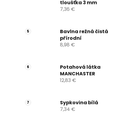
tloušťka 3 mm
7,36 €
Bavlna režná čistá
přírodní
8,98 €
Potahová látka
MANCHASTER
12,83 €
Sypkovina bílá
7,34 €