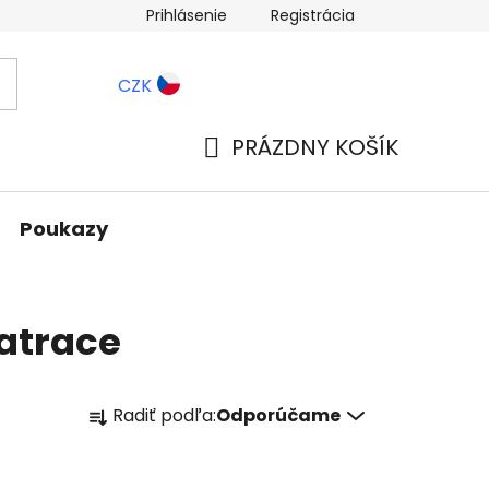
Prihlásenie
Registrácia
ernostné zľavy
Blog
CZK
PRÁZDNY KOŠÍK
NÁKUPNÝ
KOŠÍK
Poukazy
atrace
R
Radiť podľa:
Odporúčame
a
d
e