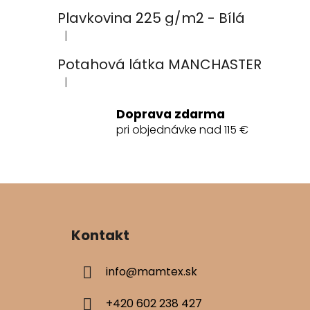
Plavkovina 225 g/m2 - Bílá
|
Hodnotenie produktu je 4 z 5 hviezdičiek.
Potahová látka MANCHASTER
|
Hodnotenie produktu je 5 z 5 hviezdičiek.
Doprava zdarma
pri objednávke nad 115 €
Z
á
Kontakt
p
ä
info
@
mamtex.sk
t
i
+420 602 238 427