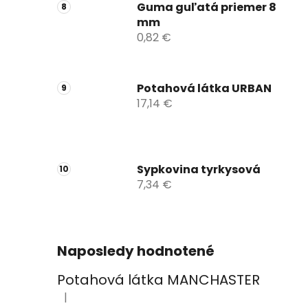
Guma guľatá priemer 8
mm
0,82 €
Potahová látka URBAN
17,14 €
Sypkovina tyrkysová
7,34 €
Naposledy hodnotené
Potahová látka MANCHASTER
|
Hodnotenie produktu je 2 z 5 hviezdičiek.