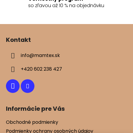
so zľavou až 10 % na objednávku
Z
á
Kontakt
p
ä
info
@
mamtex.sk
t
i
+420 602 238 427
e
Informácie pre Vás
Obchodné podmienky
Podmienky ochrany osobných údajov