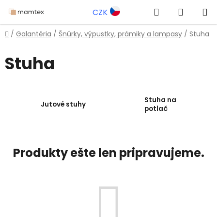
Prejsť
Hľadať
NÁKUP
CZK
na
obsah
KOŠÍK
Domov
/
Galantéria
/
Šnúrky, výpustky, prámiky a lampasy
/
Stuha
Stuha
Stuha na
Jutové stuhy
potlač
Produkty ešte len pripravujeme.