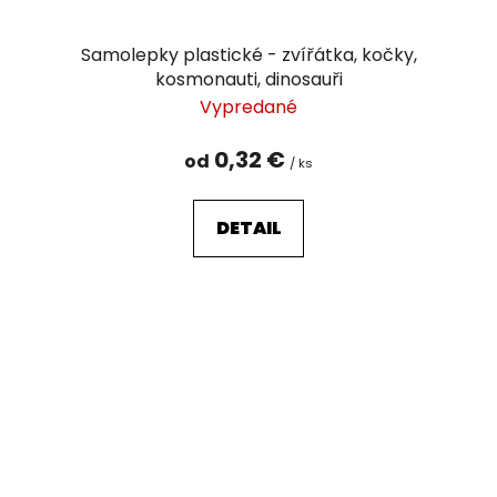
Samolepky plastické - zvířátka, kočky,
kosmonauti, dinosauři
Vypredané
0,32 €
od
/ ks
DETAIL