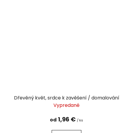
Dřevěný květ, srdce k zavěšení / domalování
Vypredané
1,96 €
od
/ ks