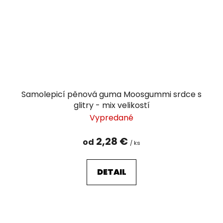
Samolepicí pěnová guma Moosgummi srdce s
glitry - mix velikostí
Vypredané
2,28 €
od
/ ks
DETAIL