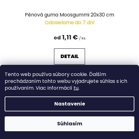
Pěnová guma Moosgummi 20x30 cm
Odosielame do 7 dní
1,11 €
od
/ ks
DETAIL
Tento web používa súbory cookie. Ďalším
prechádzaním tohto webu vyjadrujete súhlas s ich
používaním. Viac informácií
tu
.
Nastavenie
Súhlasím