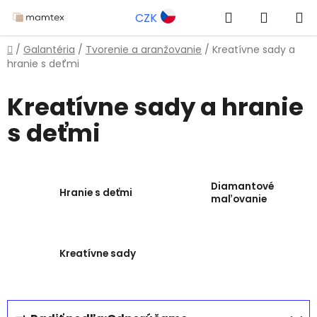
Prejsť
Hľadať
NÁKUP
CZK
na
obsah
KOŠÍK
Domov
/
Galantéria
/
Tvorenie a aranžovanie
/
Kreatívne sady a
hranie s deťmi
Kreatívne sady a hranie
s deťmi
Diamantové
Hranie s deťmi
maľovanie
Kreatívne sady
R