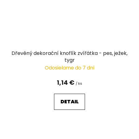
Dřevěný dekorační knoflík zvířátka - pes, ježek,
tygr
Odosielame do 7 dní
1,14 €
/ ks
DETAIL