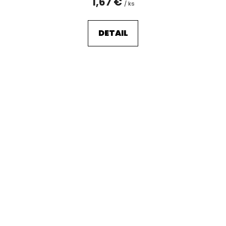
1,67 €
/ ks
DETAIL