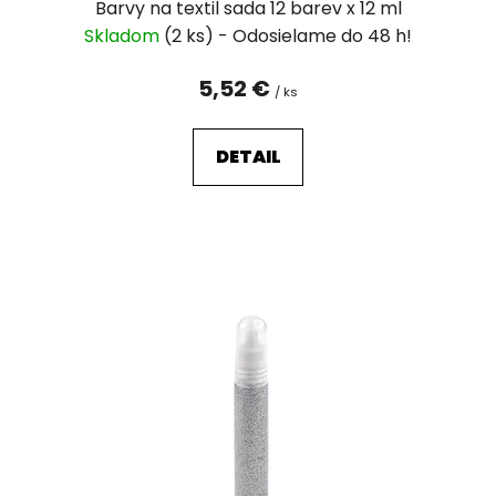
v
Barvy na textil sada 12 barev x 12 ml
Skladom
(2 ks)
5,52 €
/ ks
DETAIL