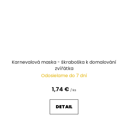
Karnevalová maska - škraboška k domalování
zvířátka
Odosielame do 7 dní
1,74 €
/ ks
DETAIL