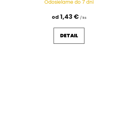
Odosielame do 7 dní
1,43 €
od
/ ks
DETAIL