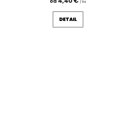
4,40 €
od
/ ks
DETAIL