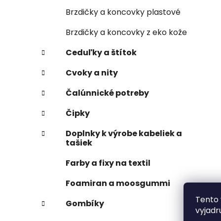
Brzdičky a koncovky plastové
Brzdičky a koncovky z eko kože
Ceduľky a štítok
Cvoky a nity
Čalúnnické potreby
Čipky
Doplnky k výrobe kabeliek a
tašiek
Farby a fixy na textil
Foamiran a moosgummi
Tento 
Gombíky
vyjadr