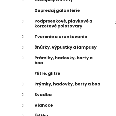
e
n
Dopredaj galantérie
e
l
Podprsenkové, plavkové a
korzetové polotovary
Tvorenie a aranžovanie
Šnúrky, výpustky a lampasy
Prámiky, hadovky, borty a
boa
Flitre, glitre
Prýmky, hadovky, borty a boa
Svadba
Vianoce
Štítky