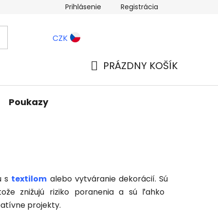
Prihlásenie
Registrácia
ernostné zľavy
Blog
CZK
PRÁZDNY KOŠÍK
NÁKUPNÝ
KOŠÍK
Poukazy
u s
textilom
alebo vytváranie dekorácií. Sú
tože znižujú riziko poranenia a sú ľahko
eatívne projekty.