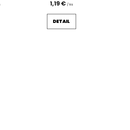
v
1,19 €
s
/ ks
DETAIL