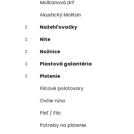
Molitanová drť
Akustický Molitan
Nažehľovačky
Nite
Nožnice
Plastová galantéria
Plstenie
Filcové polotovary
Ovčie rúno
Plsť / Filc
Potreby na plstenie