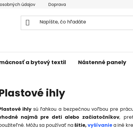
osobných údajov
Doprava a platba
Kontakty
V
mácnosť a bytový textil
Nástenné panely
Plastové ihly
Plastové ihly
sú ľahkou a bezpečnou voľbou pre prác
vhodné najmä pre deti alebo začiatočníkov
, pre
použiteľné. Môžu sa používať na
šitie,
vyšívanie
a iné kr