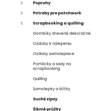
Popruhy
Potreby pre patchwork
Scrapbooking a quilling
Gombíky drevené dekoračné
Ozdoby k nalepeniu
Ozdoby samolepiace
Pomôcky a sady na
scrapbooking
Quilling
Samolepky a štítky
Suché zipsy
Šikmé prúžky