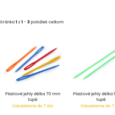
Stránka
1
z
1
-
3
položiek celkom
V
ý
p
i
s
p
r
o
d
Plastové jehly délka 70 mm
Plastové jehly délka
u
tupé
tupé
k
Odosielame do 7 dní
Odosielame do 7
t