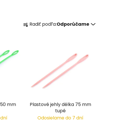
R
Radiť podľa:
Odporúčame
a
d
e
n
i
e
p
r
o
d
u
 150 mm
Plastové jehly délka 75 mm
k
tupé
t
 dní
Odosielame do 7 dní
o