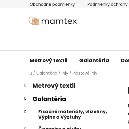
Prejsť
Obchodné podmienky
Podmienky ochrany 
na
obsah
Metrový textil
Galantéria
Do
Domov
/
Galantéria
/
Ihly
/
Plastové ihly
B
K
Preskočiť
Metrový textil
a
kategórie
o
t
č
Galantéria
e
n
g
ý
Fixačné materiály, vlizelíny,
ó
Výplne a Výztuhy
p
r
i
a
Časopisy a strihy