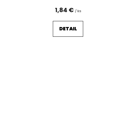
1,84 €
/ ks
DETAIL