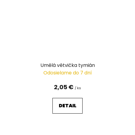
Umělá větvička tymián
Odosielame do 7 dní
2,05 €
/ ks
DETAIL