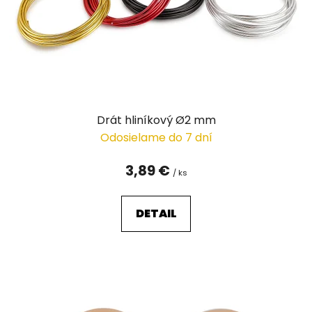
o
d
u
k
t
o
v
Drát hliníkový Ø2 mm
Odosielame do 7 dní
3,89 €
/ ks
DETAIL