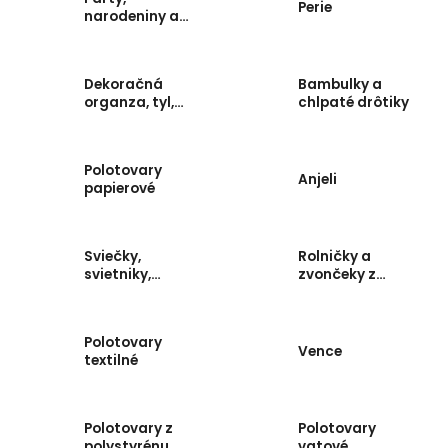
Perie
narodeniny a
karneval
Dekoračná
Bambulky a
organza, tyl,
chlpaté drôtiky
satén, taft a
juta
Polotovary
Anjeli
papierové
Sviečky,
Rolničky a
svietniky,
zvončeky z
bodce a
kovu
anjelské
zvonenie
Polotovary
Vence
textilné
Polotovary z
Polotovary
polystyrénu
vatové