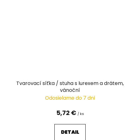
Tvarovací síťka / stuha s lurexem a drátem,
vánoční
Odosielame do 7 dní
5,72 €
/ ks
DETAIL