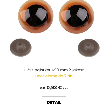
Oči s pojistkou Ø10 mm 2. jakost
Odosielame do 7 dní
0,93 €
od
/ ks
DETAIL