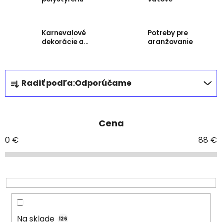
Karnevalové
Potreby pre
dekorácie a
aranžovanie
doplnky
R
Radiť podľa:
Odporúčame
a
d
e
Cena
n
i
0
€
88
€
e
p
r
o
d
u
Na sklade
126