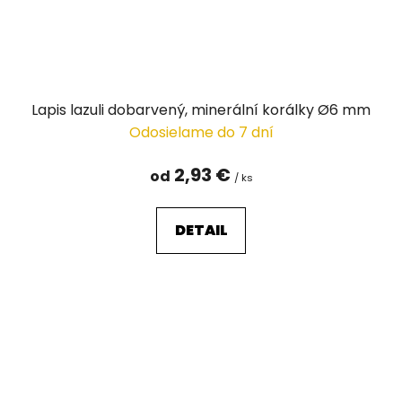
Lapis lazuli dobarvený, minerální korálky Ø6 mm
Odosielame do 7 dní
2,93 €
od
/ ks
DETAIL