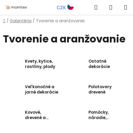
Prejsť
Hľadať
NÁKUP
CZK
na
obsah
KOŠÍK
Domov
/
Galantéria
/
Tvorenie a aranžovanie
Tvorenie a aranžovanie
Kvety, kytice,
Ostatné
rastliny, plody
dekorácie
Veľkonočné a
Polotovary
jarné dekorácie
drevené
Kovové,
Pomôcky,
drevené a
náradie,
sklenené
polotovary a
dekorácie
formy