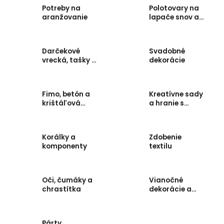
Potreby na
Polotovary na
aranžovanie
lapače snov a
zvonkohry
Darčekové
Svadobné
vrecká, tašky a
dekorácie
krabice
Fimo, betón a
Kreatívne sady
krištáľová
a hranie s
živica
deťmi
Korálky a
Zdobenie
komponenty
textilu
Oči, čumáky a
Vianočné
chrastítka
dekorácie a
tvorenie
Párty,