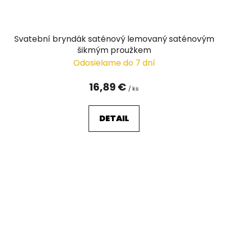
Svatební bryndák saténový lemovaný saténovým
šikmým proužkem
Odosielame do 7 dní
16,89 €
/ ks
DETAIL