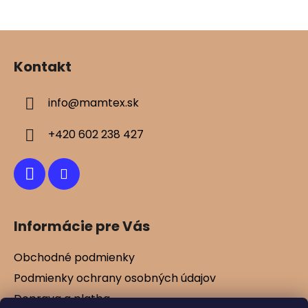
v
ý
Z
p
á
i
Kontakt
s
p
u
ä
info
@
mamtex.sk
t
i
+420 602 238 427
e
Informácie pre Vás
Obchodné podmienky
Podmienky ochrany osobných údajov
Doprava a platba