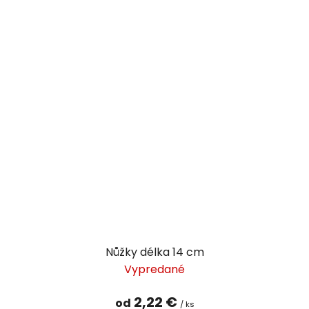
Nůžky délka 14 cm
Vypredané
2,22 €
od
/ ks