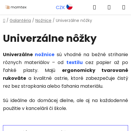
Prejsť
Hľadať
NÁKUP
CZK
na
obsah
KOŠÍK
Domov
/
Galantéria
/
Nožnice
/
Univerzálne nôžky
Univerzálne nôžky
Univerzálne
nožnice
sú vhodné na bežné strihanie
rôznych materiálov – od
textilu
cez papier až po
ľahké plasty. Majú
ergonomicky tvarované
rukoväte
a kvalitné ostrie, ktoré zabezpečuje čistý
rez bez strapkania alebo ťahania materiálu.
Sú ideálne do domácej dielne, ale aj na každodenné
použitie v kancelárii či škole.
R