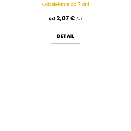
Odosielame do 7 dní
2,07 €
od
/ ks
DETAIL