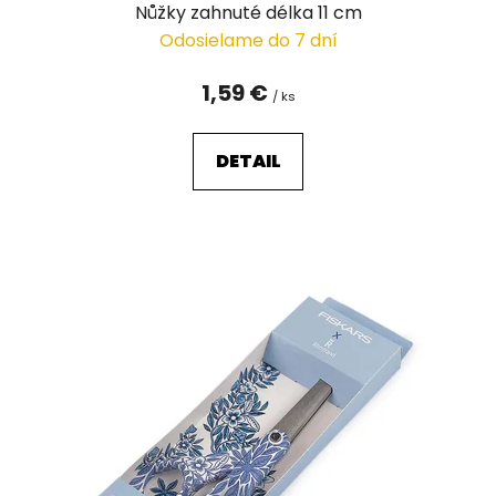
v
Nůžky zahnuté délka 11 cm
Odosielame do 7 dní
1,59 €
/ ks
DETAIL