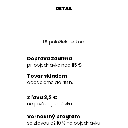
DETAIL
19
položiek celkom
O
v
l
Doprava zdarma
á
pri objednávke nad 115 €
d
a
Tovar skladom
c
odosielame do 48 h.
i
e
Zľava 2,2 €
p
na prvú objednávku
r
v
Vernostný program
k
so zľavou až 10 % na objednávku
y